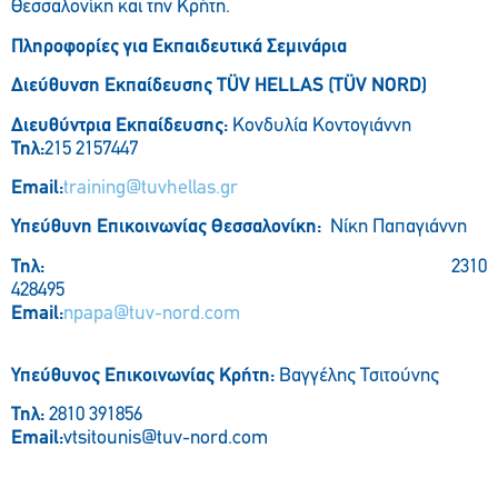
Θεσσαλονίκη και την Κρήτη.
Πληροφορίες για Εκπαιδευτικά Σεμινάρια
Διεύθυνση Εκπαίδευσης TÜV HELLAS (ΤÜV NORD)
Διευθύντρια Εκπαίδευσης:
Κονδυλία Κοντογιάννη
Τηλ:
215 2157447
Email:
training@tuvhellas.gr
Υπεύθυνη Επικοινωνίας Θεσσαλονίκη:
Νίκη Παπαγιάννη
Τηλ
:
2310
4284
Email
:
npapa@tuv-nord.com
Υπεύθυνος Επικοινωνίας Κρήτη:
Βαγγέλης Τσιτούνης
Τηλ:
2810 391856
Email
:
vtsitounis@tuv-nord.com