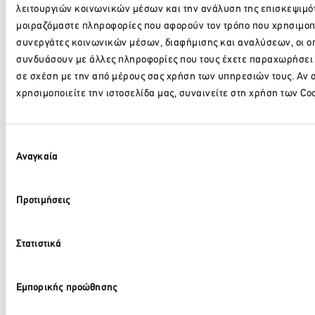
λειτουργιών κοινωνικών μέσων και την ανάλυση της επισκεψιμότ
6 Αυγούστου 2026
μοιραζόμαστε πληροφορίες που αφορούν τον τρόπο που χρησιμοποι
Περισσότερα
συνεργάτες κοινωνικών μέσων, διαφήμισης και αναλύσεων, οι οπ
συνδυάσουν με άλλες πληροφορίες που τους έχετε παραχωρήσει ή
σε σχέση με την από μέρους σας χρήση των υπηρεσιών τους. Αν 
SUPERFAST FERRIES: ΔΕΛΤΙΟ ΤΥΠΟΥ – Συνεργασία
χρησιμοποιείτε την ιστοσελίδα μας, συναινείτε στη χρήση των Coo
Ομίλου Attica με Ίδρυμα Νεολαίας και Δια Βίου
Μάθησης – έκπτωση 20% στα ακτοπλοϊκά εισιτήρια
μέσω της Ευρωπαϊκής Κάρτας Νέων
Παρακαλώ περιμένετε…
Επιλογή
Αναγκαία
6 Αυγούστου 2026
συγκατάθεσης
Περισσότερα
Προτιμήσεις
TÜV AUSTRIA Ελλάδα: Η TÜV AUSTRIA
Στατιστικά
επαναπιστοποίησε τη Fitness Meals με το ιδιωτικό
Σχήμα Πιστοποίησης «No Food Waste»
Εμπορικής προώθησης
6 Αυγούστου 2026
Περισσότερα