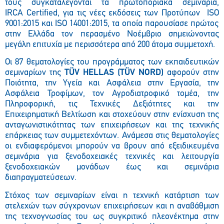
τους συγκαταλέγονται τα πρωτοποριακά σεμινάρια,
IRCA
Certified, για τις νέες εκδόσεις των Προτύπων
ISO
9001:2015 και
ISO
14001:2015, τα οποία παρουσίασε πρώτος
στην Ελλάδα τον περασμένο Νοέμβριο σημειώνοντας
μεγάλη επιτυχία με περισσότερα από 200 άτομα συμμετοχή.
Οι 87 θεματολογίες του προγράμματος των εκπαιδευτικών
σεμιναρίων της
TÜV HELLAS
(ΤÜV NORD)
αφορούν στην
Ποιότητα, την Υγεία και Ασφάλεια στην Εργασία, την
Ασφάλεια Τροφίμων, τον Αγροδιατροφικό τομέα, την
Πληροφορική, τις Τεχνικές Δεξιότητες και την
Επιχειρηματική Βελτίωση και στοχεύουν στην ενίσχυση της
ανταγωνιστικότητας των επιχειρήσεων και της τεχνικής
επάρκειας των συμμετεχόντων. Ανάμεσα στις θεματολογίες
οι ενδιαφερόμενοι μπορούν να βρουν από εξειδικευμένα
σεμινάρια για ξενοδοχειακές τεχνικές και λειτουργία
ξενοδοχειακών μονάδων έως και σεμινάρια
διαπραγματεύσεων.
Στόχος των σεμιναρίων είναι η τεχνική κατάρτιση των
στελεχών των σύγχρονων επιχειρήσεων και η αναβάθμιση
της τεχνογνωσίας του ως συγκριτικό πλεονέκτημα στην