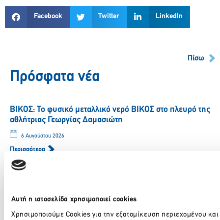
Facebook
Twitter
LinkedIn
Πίσω
Πρόσφατα νέα
ΒΙΚΟΣ: Το φυσικό μεταλλικό νερό ΒΙΚΟΣ στο πλευρό της
αθλήτριας Γεωργίας Δαμασιώτη
6 Αυγούστου 2026
Περισσότερα
ΒΙΚΟΣ: Η Νικόλ Παυλοπούλου εντάσσεται στην ομάδα
Αυτή η ιστοσελίδα χρησιμοποιεί cookies
των αθλητών που στηρίζει το φυσικό μεταλλικό νερό
ΒΙΚΟΣ.
Χρησιμοποιούμε Cookies για την εξατομίκευση περιεχομένου και