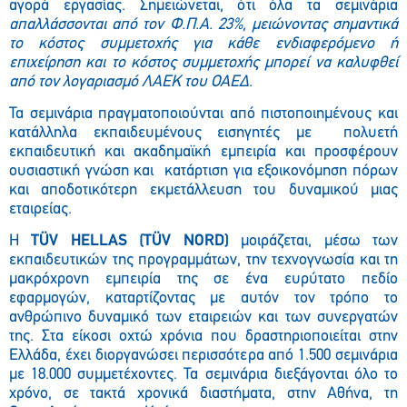
αγορά εργασίας. Σημειώνεται, ότι όλα τα σεμινάρια
απαλλάσσονται από τον Φ.Π.Α. 23%, μειώνοντας σημαντικά
το κόστος συμμετοχής για κάθε ενδιαφερόμενο ή
επιχείρηση και το κόστος συμμετοχής μπορεί να καλυφθεί
από τον λογαριασμό ΛΑΕΚ του ΟΑΕΔ.
Τα σεμινάρια πραγματοποιούνται από πιστοποιημένους και
κατάλληλα εκπαιδευμένους εισηγητές με πολυετή
εκπαιδευτική και ακαδημαϊκή εμπειρία και προσφέρουν
ουσιαστική γνώση και κατάρτιση για εξοικονόμηση πόρων
και αποδοτικότερη εκμετάλλευση του δυναμικού μιας
εταιρείας.
Η
TÜV HELLAS
(ΤÜV NORD)
μοιράζεται, μέσω των
εκπαιδευτικών της προγραμμάτων, την τεχνογνωσία και τη
μακρόχρονη εμπειρία της σε ένα ευρύτατο πεδίο
εφαρμογών, καταρτίζοντας με αυτόν τον τρόπο το
ανθρώπινο δυναμικό των εταιρειών και των συνεργατών
της. Στα είκοσι οχτώ χρόνια που δραστηριοποιείται στην
Ελλάδα, έχει διοργανώσει περισσότερα από 1.500 σεμινάρια
με 18.000 συμμετέχοντες. Τα σεμινάρια
διεξάγονται όλο το
χρόνο, σε τακτά χρονικά διαστήματα, στην Αθήνα, τη