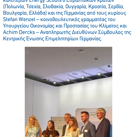
καλύτερων Energy Scouts 8 Ευρωπαϊκών κρατών
(Πολωνία, Τσεχία, Σλοβακία, Ουγγαρία, Κροατία, Σερβία,
Βουλγαρία, Ελλάδα) και της Γερμανίας από τους κυρίους
Stefan Wenzel – κοινοβουλευτικός γραμματέας του
Υπουργείου Οικονομίας και Προστασίας του Κλίματος και
Achim Dercks – Αναπληρωτής Διευθύνων Σύμβουλος της
Κεντρικής Ένωσης Επιμελητηρίων Γερμανίας.