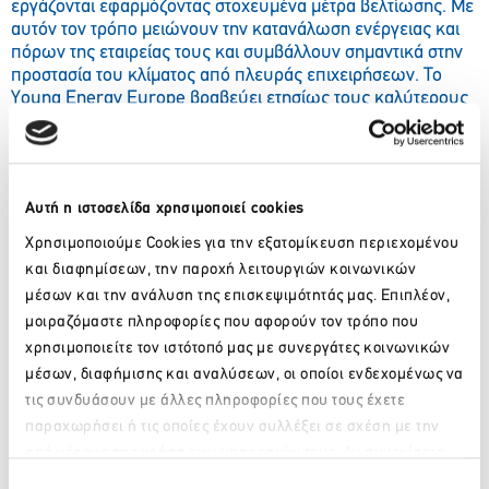
εργάζονται εφαρμόζοντας στοχευμένα μέτρα βελτίωσης. Με
αυτόν τον τρόπο μειώνουν την κατανάλωση ενέργειας και
πόρων της εταιρείας τους και συμβάλλουν σημαντικά στην
προστασία του κλίματος από πλευράς επιχειρήσεων. Το
Young Energy Europe βραβεύει ετησίως τους καλύτερους
Energy Scouts της Ευρώπης από το 2019.
Αυτή η ιστοσελίδα χρησιμοποιεί cookies
Χρησιμοποιούμε Cookies για την εξατομίκευση περιεχομένου
και διαφημίσεων, την παροχή λειτουργιών κοινωνικών
μέσων και την ανάλυση της επισκεψιμότητάς μας. Επιπλέον,
μοιραζόμαστε πληροφορίες που αφορούν τον τρόπο που
χρησιμοποιείτε τον ιστότοπό μας με συνεργάτες κοινωνικών
μέσων, διαφήμισης και αναλύσεων, οι οποίοι ενδεχομένως να
τις συνδυάσουν με άλλες πληροφορίες που τους έχετε
παραχωρήσει ή τις οποίες έχουν συλλέξει σε σχέση με την
από μέρους σας χρήση των υπηρεσιών τους. Αν συνεχίσετε
Παρακαλώ περιμένετε…
να χρησιμοποιείτε την ιστοσελίδα μας, συναινείτε στη χρήση
Επιλογή