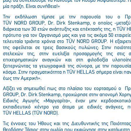
μαζί θα συνεχίσουμε να Κάνουμε τον Κόσμο Ασφαλέστερο. Για
μία πράξη. Είναι συνήθεια!»
Την εκδήλωση τίμησε με την παρουσία του ο Πρ
TÜV
NORD GROUP
,
Dr
.
Dirk Stenkamp
,
o
οποίος -μεταξύ
διάρκεια των 30 ετών ανάπτυξης και επέκτασής της, η TÜV H
πρότυπο για τον Οργανισμό μας και για τις ακόμα 50 εταιρεί
τελευταία τριάντα χρόνια στο TÜV NORD GROUP. Η εξαιρετ
της οφείλεται σε τρεις βασικούς πυλώνες: Στην ποιότη
στελεχών της, στην ευελιξία προσαρμογής της στις 
επιχειρηματικών αναγκών και στη φιλοδοξία υλοποίη
ξεπερνώντας τα γεωγραφικά της σύνορα, με την παρουσία
κόσμο. Στην πραγματικότητα η TÜV HELLAS σήμερα είναι παν
έως την Αμερική».
Αξίζει να σημειωθεί πως στο πλαίσιο του εορτασμού ο 
GROUP, Dr. Dirk Stenkamp, προχώρησε στην απονομή Χορηγ
Ειδικής Αγωγής «Μαργαρίτα», έναν μην κερδοσκοπικό
εκπαιδευτικό κέντρο για άτομα με ειδικές ανάγκες, π
T
Ü
V
HELLAS
(
T
Ü
V
NORD
).
Τις έννοιες του Ήθους και της Διευθυντικής της Ποιότητ
Θεοδόσης Τάσιος στην ομιλία που εκφώνησε στην κατάμεστη