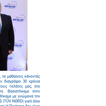
Παρακαλώ περιμένετε…
, τα μαθαίνεις κάνοντάς
ον διαγράψει 30 χρόνια
τους πελάτες μας, στο
τε. Βασιστήκαμε στην
ηθήκαμε με γνώμονα την
S (
T
Ü
V
NORD) γιατί όλοι