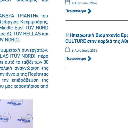
 έργων υποδομής και
6 Αυγούστου 2026
Περισσότερα
ΞΑΝΔΡΑ ΤΡΙΑΝΤΗ» του
 Γεώργιος Κεχριμπάρης,
Middle East TÜV NORD
ρος ΔΣ TÜV HELLAS και
Η Ηπειρωτική Βιομηχανία Εμ
ÜV NORD).
CULTURE στην καρδιά της Αθ
συμμετοχή συνεργατών,
6 Αυγούστου 2026
LLAS (
T
Ü
V
NORD
), πέρα
Περισσότερα
ε αυτό το ταξίδι των 30
νολική αναγνώριση της
ην έννοια της Ποιότητας
 την επιβράβευση της
ου μας χαρακτήρισε από