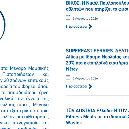
ΒΙΚΟΣ: Η Νικόλ Παυλοπούλου 
αθλητών που στηρίζει το φυσι
6 Αυγούστου 2026
Περισσότερα
SUPERFAST FERRIES: ΔΕΛΤΙΟ
Attica με Ίδρυμα Νεολαίας κ
20% στα ακτοπλοϊκά εισιτήρι
 στο Μέγαρο Μουσικής
Νέων
Πιστοποιήσεων και
6 Αυγούστου 2026
ν 30 Χρόνων επιτυχούς
πορεία του Φορέα, όπου
Περισσότερα
 τα σπουδαιότερα έργα
ολικά την έννοια της
ικίλους τομείς. Μεγάλη
στο εξωτερικό η οποία
TÜV AUSTRIA Ελλάδα: Η TÜV 
ς πλέον οι επιθεωρητές
Fitness Meals με το ιδιωτικ
νική τεχνογνωσία και
Waste»