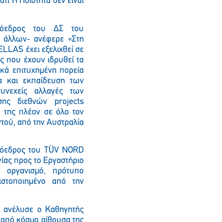
τί Η Ποιότητα δεν είναι
όεδρος του ΔΣ του
 άλλων- ανέφερε «Στη
ELLAS έχει εξελιχθεί σε
ες που έχουν ιδρυθεί τα
ικά επιτυχημένη πορεία
τα και εκπαίδευση των
συνεχείς αλλαγές των
σης διεθνών projects
 της πλέον σε όλο τον
τού, από την Αυστραλία
Πρόεδρος του TÜV NORD
ίας προς το Εργαστήριο
 οργανισμό, πρότυπο
ιστοποιημένο από την
ας ανέλυσε ο Καθηγητής
 από κόσμο αίθουσα της