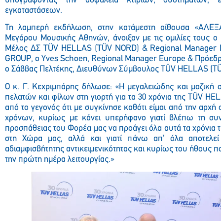
υπογράφοντας την ασφάλεια κτιρίων, συστημάτων,
εγκαταστάσεων.
Τη λαμπερή εκδήλωση, στην κατάμεστη αίθουσα «ΑΛΕ
Μεγάρου Μουσικής Αθηνών, άνοιξαν με τις ομιλίες τους ο
Μέλος ΔΣ TÜV HELLAS (TÜV NORD) & Regional Manager 
GROUP, ο Υves Schoen, Regional Manager Europe & Πρόεδ
ο Σάββας Πελτέκης, Διευθύνων Σύμβουλος TÜV HELLAS (T
Ο κ. Γ. Κεχριμπάρης δήλωσε: «Η μεγαλειώδης και μαζική 
πελατών και φίλων στη γιορτή για τα 30 χρόνια της TÜV HE
από το γεγονός ότι με συγκίνησε καθότι είμαι από την αρχή σ
χρόνων, κυρίως με κάνει υπερήφανο γιατί βλέπω τη συ
προσπάθειας του Φορέα μας να προάγει όλα αυτά τα χρόνια τ
στη Χώρα μας, αλλά και γιατί πάνω απ’ όλα αποτελεί
αδιαμφισβήτητης αντικειμενικότητας και κυρίως του ήθους π
την πρώτη ημέρα λειτουργίας.»