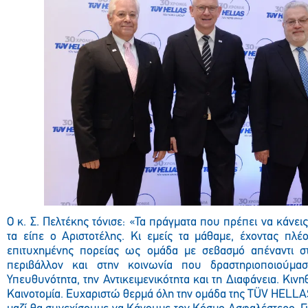
Ο κ. Σ. Πελτέκης τόνισε: «Τα πράγματα που πρέπει να κάνεις
τα είπε ο Αριστοτέλης. Κι εμείς τα μάθαμε, έχοντας πλέ
επιτυχημένης πορείας ως ομάδα με σεβασμό απέναντι σ
περιβάλλον και στην κοινωνία που δραστηριοποιούμασ
Υπευθυνότητα, την Αντικειμενικότητα και τη Διαφάνεια. Κιν
Καινοτομία. Ευχαριστώ θερμά όλη την ομάδα της TÜV HELLA