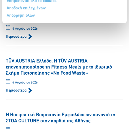
SUPERFAST FERRIES: ΔΕΛΤΙΟ ΤΥΠΟΥ – Συνεργασία
Επιτρέπονται όλα τα cookies
Ομίλου Attica με Ίδρυμα Νεολαίας και Δια Βίου
Αποδοχή επιλεγμένων
Μάθησης – έκπτωση 20% στα ακτοπλοϊκά εισιτήρια
Απόρριψη όλων
μέσω της Ευρωπαϊκής Κάρτας Νέων
6 Αυγούστου 2026
Περισσότερα
TÜV AUSTRIA Ελλάδα: Η TÜV AUSTRIA
επαναπιστοποίησε τη Fitness Meals με το ιδιωτικό
Σχήμα Πιστοποίησης «No Food Waste»
6 Αυγούστου 2026
Περισσότερα
Η Ηπειρωτική Βιομηχανία Εμφιαλώσεων συναντά τη
ΣΤΟΑ CULTURE στην καρδιά της Αθήνας