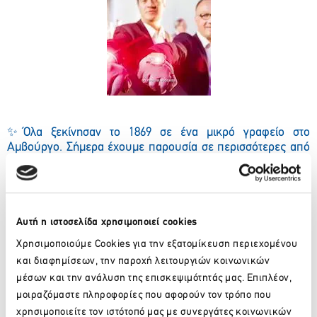
✨
Όλα ξεκίνησαν το 1869 σε ένα μικρό γραφείο στο
Αμβούργο. Σήμερα έχουμε παρουσία σε περισσότερες από
70 χώρες και ενώνουμε τους συνεργάτες και πελάτες μας
στην προσπάθεια για την
υπευθυνότητα
απέναντι
στην κοινωνία
, την τεχνολογία και το περιβάλλον.
Αυτή η ιστοσελίδα χρησιμοποιεί cookies
Χρησιμοποιούμε Cookies για την εξατομίκευση περιεχομένου
Facebook
Twitter
LinkedIn
και διαφημίσεων, την παροχή λειτουργιών κοινωνικών
μέσων και την ανάλυση της επισκεψιμότητάς μας. Επιπλέον,
μοιραζόμαστε πληροφορίες που αφορούν τον τρόπο που
χρησιμοποιείτε τον ιστότοπό μας με συνεργάτες κοινωνικών
Πίσω