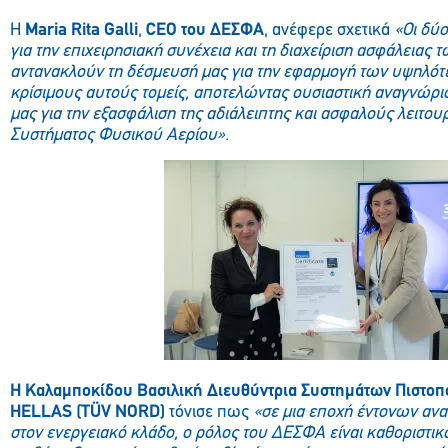
Η
M
aria
Rita
Ga
lli
,
CEO
του ΔΕΣΦΑ
, ανέφερε σχετικά
«Οι δύο
για την επιχειρησιακή συνέχεια και τη διαχείριση ασφάλειας
αντανακλούν τη δέσμευσή μας για την εφαρμογή των υψηλό
κρίσιμους αυτούς τομείς, αποτελώντας ουσιαστική αναγνώρ
μας για την εξασφάλιση της αδιάλειπτης και ασφαλούς λειτου
Συστήματος Φυσικού Αερίου».
Η Καλαμποκίδου Βασιλική Διευθύντρια Συστημάτων Πιστο
HELLAS (TÜV NORD)
τόνισε πως
«σε μια εποχή έντονων αν
στον ενεργειακό κλάδο, ο ρόλος του ΔΕΣΦΑ είναι καθοριστικ