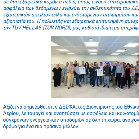
σε δύο εξαιρετικά κομβικά πεδία, όπως είναι η επιχειρησιακή
ασφάλεια των δεδομένων ενισχύει την ανθεκτικότητα του ΔΕ
εξωτερικών απειλών αλλά και ενδεχόμενων ατυχημάτων και
αξιοπιστία του. Η πολυετής και εξαιρετικά επιτυχημένη συν
την
T
Ü
V
HELLAS
(
T
Ü
V
NORD
), μας καθιστά ιδιαίτερα υπερή
Αξίζει να σημειωθεί ότι ο ΔΕΣΦΑ, ως Διαχειριστής του Εθνι
Αερίου, λειτουργεί και αναπτύσσει με ασφάλεια και καινοτομί
σύγχρονων ενεργειακών υποδομών σε όλη τη χώρα, ανοίγον
δρόμο για ένα πιο πράσινο μέλλον.