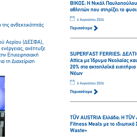
ΒΙΚΟΣ: Η Νικόλ Παυλοπούλου 
αθλητών που στηρίζει το φυσι
6 Αυγούστου 2026
 της ανθεκτικότητάς
Περισσότερα
ού Αερίου (ΔΕΣΦΑ),
ενέργειας, ανέπτυξε
SUPERFAST FERRIES: ΔΕΛΤΙΟ
την Επιχειρησιακή
Attica με Ίδρυμα Νεολαίας κ
ια τη Διαχείριση
20% στα ακτοπλοϊκά εισιτήρι
Νέων
6 Αυγούστου 2026
Περισσότερα
TÜV AUSTRIA Ελλάδα: Η TÜV 
Fitness Meals με το ιδιωτικ
Waste»