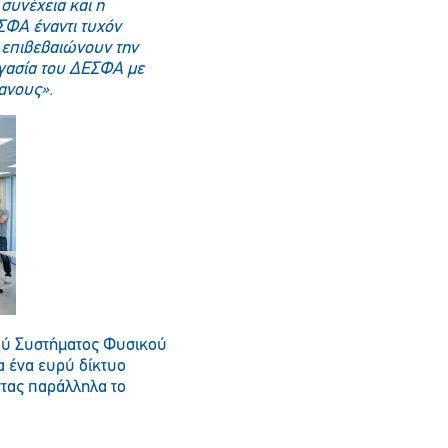
 συνέχεια και η
ΣΦΑ έναντι τυχόν
 επιβεβαιώνουν την
εργασία του ΔΕΣΦΑ με
φανους».
κού Συστήματος Φυσικού
α ένα ευρύ δίκτυο
τας παράλληλα το