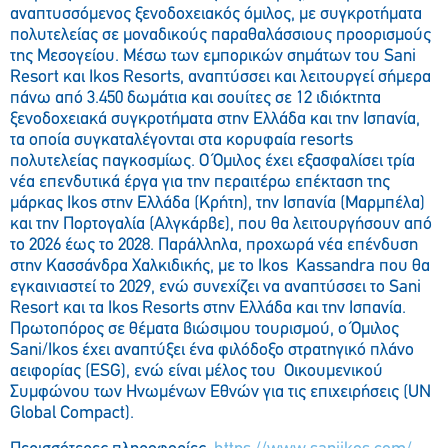
αναπτυσσόμενος ξενοδοχειακός όμιλος, με συγκροτήματα
πολυτελείας σε μοναδικούς παραθαλάσσιους προορισμούς
της Μεσογείου. Μέσω των εμπορικών σημάτων του Sani
Resort και Ikos Resorts, αναπτύσσει και λειτουργεί σήμερα
πάνω από 3.450 δωμάτια και σουίτες σε 12 ιδιόκτητα
ξενοδοχειακά συγκροτήματα στην Ελλάδα και την Ισπανία,
τα οποία συγκαταλέγονται στα κορυφαία resorts
πολυτελείας παγκοσμίως. Ο Όμιλος έχει εξασφαλίσει τρία
νέα επενδυτικά έργα για την περαιτέρω επέκταση της
μάρκας Ikos στην Ελλάδα (Κρήτη), την Ισπανία (Μαρμπέλα)
και την Πορτογαλία (Αλγκάρβε), που θα λειτουργήσουν από
το 2026 έως το 2028. Παράλληλα, προχωρά νέα επένδυση
στην Κασσάνδρα Χαλκιδικής, με το Ikos Kassandra που θα
εγκαινιαστεί το 2029, ενώ συνεχίζει να αναπτύσσει το Sani
Resort και τα Ikos Resorts στην Ελλάδα και την Ισπανία.
Πρωτοπόρος σε θέματα βιώσιμου τουρισμού, ο Όμιλος
Sani/Ikos έχει αναπτύξει ένα φιλόδοξο στρατηγικό πλάνο
αειφορίας (ESG), ενώ είναι μέλος του Οικουμενικού
Συμφώνου των Ηνωμένων Εθνών για τις επιχειρήσεις (UN
Global Compact).