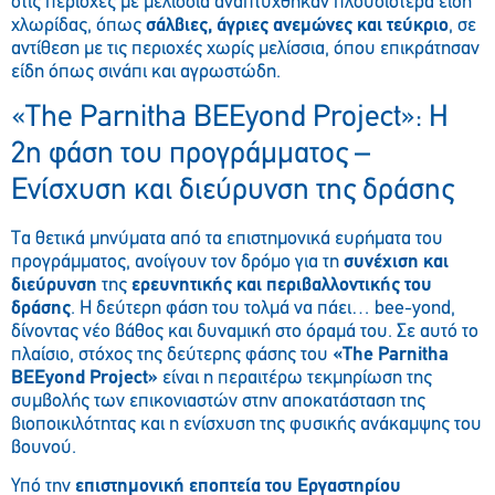
στις περιοχές με μελίσσια αναπτύχθηκαν πλουσιότερα είδη
χλωρίδας, όπως
σάλβιες, άγριες ανεμώνες και τεύκριο
, σε
αντίθεση με τις περιοχές χωρίς μελίσσια, όπου επικράτησαν
είδη όπως σινάπι και αγρωστώδη.
«The Parnitha BEEyond Project»: Η
2η φάση του προγράμματος –
Ενίσχυση και διεύρυνση της δράσης
Tα θετικά μηνύματα από τα επιστημονικά ευρήματα του
προγράμματος, ανοίγουν τον δρόμο για τη
συνέχιση και
διεύρυνση
της
ερευνητικής και περιβαλλοντικής του
δράσης
. Η δεύτερη φάση του τολμά να πάει… bee-yond,
δίνοντας νέο βάθος και δυναμική στο όραμά του. Σε αυτό το
πλαίσιο, στόχος της δεύτερης φάσης του
«The Parnitha
B
EEyond
Project»
είναι η περαιτέρω τεκμηρίωση της
συμβολής των επικονιαστών στην αποκατάσταση της
βιοποικιλότητας και η ενίσχυση της φυσικής ανάκαμψης του
βουνού.
Υπό την
επιστημονική εποπτεία του Εργαστηρίου