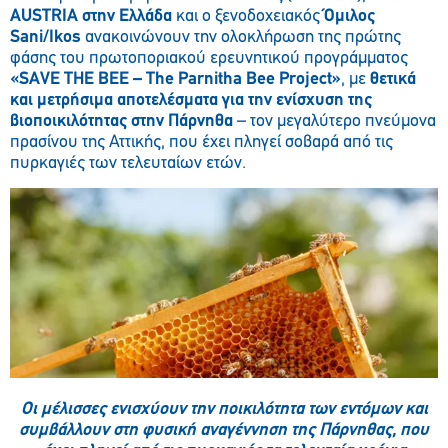
AUSTRIA στην Ελλάδα
και ο ξενοδοχειακός
Όμιλος
Sani/Ikos
ανακοινώνουν την ολοκλήρωση της πρώτης
φάσης του πρωτοποριακού ερευνητικού προγράμματος
«SAVE THE BEE – The Parnitha Bee Project»
, με
θετικά
και μετρήσιμα αποτελέσματα για την ενίσχυση της
βιοποικιλότητας στην Πάρνηθα
– τον μεγαλύτερο πνεύμονα
πρασίνου της Αττικής, που έχει πληγεί σοβαρά από τις
πυρκαγιές των τελευταίων ετών.
Οι μέλισσες ενισχύουν την ποικιλότητα των εντόμων και
συμβάλλουν στη φυσική αναγέννηση της Πάρνηθας, που