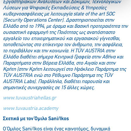
Εργαστηριακών Αναλύσεων και Δοκιμών, Τεχνολογικών
Λύσεων για Ψηφιακές Εκπαιδεύσεις & Υπηρεσίες
κυβερνοασφάλειας με λειτουργία state of the art SOC
(Security Operations Center). Δραστηριοποιείται στην
Ελλάδα από το 1994, με όραμα και βασική προτεραιότητα την
ουσιαστική εφαρμογή της Ποιότητας ως αναπόσπαστο
εργαλείο του επιχειρηματικού και εργασιακού γίγνεσθαι,
τοποθετώντας στο επίκεντρο τον άνθρωπο, την ασφάλεια,
το περιβάλλον και την κοινωνία. Η TÜV AUSTRIA στην
Ελλάδα διαθέτει σήμερα Κεντρικά Γραφεία στην Αθήνα και
Παραρτήματα στην Βόρεια Ελλάδα, στο Αιγαίο και στην
Κρήτη (στην Κρήτη λειτουργεί στο Ηράκλειο Παράρτημα της
TÜV AUSTRIA ενώ στο Ρέθυμνο Παράρτημα της TÜV
AUSTRIA Labs). Παράλληλα, διαθέτει παρουσία και
σημαντικές συνεργασίες σε 15 άλλες χώρες.
www.tuvaustriahellas.gr
www.tuvaustria.academy
Σχετικά με τον Όμιλο Sani/Ikos
Ο Όμιλος Sani/Ikos είναι ένας καινοτόμος, δυναμικά