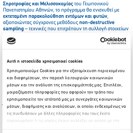
Σηροτροφίας και Μελισσοκομίας
του Γεωπονικού
Πανεπιστημίου Αθηνών, το πρόγραμμα θα ενισχυθεί με
εκτεταμένη παρακολούθηση εντόμων και φυτών
,
αξιοποιώντας σύγχρονες μεθόδους
non-destructive
sampling
– τεχνικές που επιτρέπουν τη συλλογή στοιχείων
χωρίς διατάραξη του οικοσυστήματος
.
Στην εξέλιξη του προγράμματος συμμετέχουν οι
μελισσοκομικοί σύλλογοι της Αττικής
, που παραχωρούν
εθελοντικά τα μελίσσια τους για τις ανάγκες της δράσης. Η
Αυτή η ιστοσελίδα χρησιμοποιεί cookies
συμμετοχή αυτή επιβεβαιώνει πως η προστασία του
περιβάλλοντος μπορεί να είναι
μια συλλογική υπόθεση
. Το
Χρησιμοποιούμε Cookies για την εξατομίκευση περιεχομένου
πρόγραμμα
παραμένει υπό την αιγίδα της Περιφέρειας
και διαφημίσεων, την παροχή λειτουργιών κοινωνικών
Αττικής
, η οποία στηρίζει έμπρακτα δράσεις με
μέσων και την ανάλυση της επισκεψιμότητάς μας. Επιπλέον,
μακροπρόθεσμο θετικό αντίκτυπο στα οικοσυστήματα και τη
μοιραζόμαστε πληροφορίες που αφορούν τον τρόπο που
βιωσιμότητα της Αττικής.
χρησιμοποιείτε τον ιστότοπό μας με συνεργάτες κοινωνικών
Ένα μοντέλο συνεργασίας με
μέσων, διαφήμισης και αναλύσεων, οι οποίοι ενδεχομένως να
τις συνδυάσουν με άλλες πληροφορίες που τους έχετε
μετρήσιμα αποτελέσματα
παραχωρήσει ή τις οποίες έχουν συλλέξει σε σχέση με την
από μέρους σας χρήση των υπηρεσιών τους. Αν συνεχίσετε
Το «The Parnitha BEEyond Project» αποτελεί ένα πρότυπο
Παρακαλώ περιμένετε…