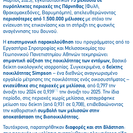
Μάρτιος 2025), εγκαταστάθηκαν
75 μελίσσια σε
πυρόπληκτες περιοχές της Πάρνηθας
(Φυλή,
Θρακομακεδόνες, Βαρυμπόμπη), απελευθερώνοντας
περισσότερες από 1.500.000 μέλισσες
με στόχο την
ενίσχυση της επικονίασης και τη στήριξη της φυσικής
αναγέννησης του βουνού.
Η
επιστημονική παρακολούθηση
του προγράμματος από το
Εργαστήριο Σηροτροφίας και Μελισσοκομίας του
Γεωπονικού Πανεπιστημίου Αθηνών τεκμηριώνει
σημαντική αύξηση της ποικιλότητας των εντόμων
,
βασικό
δείκτη οικολογικής ισορροπίας. Συγκεκριμένα, ο
δείκτης
ποικιλότητας Simpson
– ένα διεθνώς αναγνωρισμένο
εργαλείο μέτρησης της ποικιλότητας ενός οικοσυστήματος –
ενισχύθηκε στις περιοχές με μελίσσια
, από 0,797 την
[1]
άνοιξη του 2024 σε 0,939
την άνοιξη του 2025. Την ίδια
περίοδο, στις περιοχές χωρίς μελίσσια, καταγράφηκε
μείωση του δείκτη (από 0,931 σε 0,708), επιβεβαιώνοντας
την καθοριστική
συμβολή των μελισσών στην
αποκατάσταση της βιοποικιλότητας.
Ταυτόχρονα, παρατηρήθηκαν
διαφορές και στη βλάστηση
: