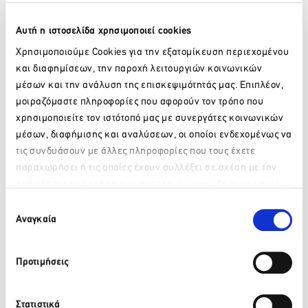
Μενέλαος Κόκκινος
TÜV AUSTRIA Hellas | Scheme Manager of Environmental
Αυτή η ιστοσελίδα χρησιμοποιεί cookies
and Energy Management Systems
Χρησιμοποιούμε Cookies για την εξατομίκευση περιεχομένου
«Περιβαλλοντικές προτεραιότητες στο πλαίσιο των
και διαφημίσεων, την παροχή λειτουργιών κοινωνικών
κριτηρίων ESG»
μέσων και την ανάλυση της επισκεψιμότητάς μας. Επιπλέον,
Νικόλαος Μέλιος
μοιραζόμαστε πληροφορίες που αφορούν τον τρόπο που
Ethos Lab | Founder, Governance & Sustainability Expert
χρησιμοποιείτε τον ιστότοπό μας με συνεργάτες κοινωνικών
«Προτεραιότητες στην Διακυβέρνηση στο πλαίσιο των
μέσων, διαφήμισης και αναλύσεων, οι οποίοι ενδεχομένως να
κριτηρίων ESG»
τις συνδυάσουν με άλλες πληροφορίες που τους έχετε
Q&A SESSIONS
παραχωρήσει ή τις οποίες έχουν συλλέξει σε σχέση με την
από μέρους σας χρήση των υπηρεσιών τους. Αν συνεχίσετε
Παρακαλώ περιμένετε…
να χρησιμοποιείτε την ιστοσελίδα μας, συναινείτε στη χρήση
Επιλογή
των Cookies μας.
Αναγκαία
συγκατάθεσης
Προτιμήσεις
Στατιστικά