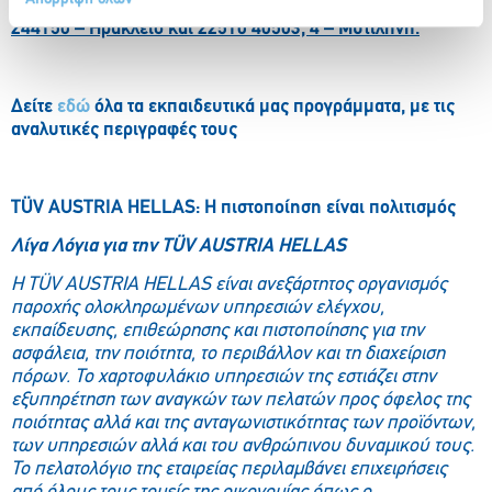
5220920 – Αθήνα, 2310 471360 – Θεσσαλονίκη, 2810
244150 – Ηράκλειο και 22510 40503, 4 – Μυτιλήνη.
Δείτε
εδώ
όλα τα εκπαιδευτικά μας προγράμματα, με τις
αναλυτικές περιγραφές τους
T
Ü
V
AUSTRIA
HELLAS
: Η πιστοποίηση είναι πολιτισμός
Λίγα Λόγια για την TÜV AUSTRIA HELLAS
H TÜV AUSTRIA HELLAS είναι ανεξάρτητος οργανισμός
παροχής ολοκληρωμένων υπηρεσιών ελέγχου,
εκπαίδευσης, επιθεώρησης και πιστοποίησης για την
ασφάλεια, την ποιότητα, το περιβάλλον και τη διαχείριση
πόρων. Το χαρτοφυλάκιο υπηρεσιών της εστιάζει στην
εξυπηρέτηση των αναγκών των πελατών προς όφελος της
ποιότητας αλλά και της ανταγωνιστικότητας των προϊόντων,
των υπηρεσιών αλλά και του ανθρώπινου δυναμικού τους.
Το πελατολόγιο της εταιρείας περιλαμβάνει επιχειρήσεις