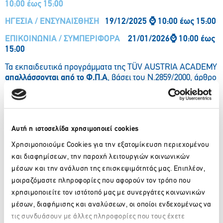
10:00 έως 15:00
ΗΓΕΣΙΑ / ΕΝΣΥΝΑΙΣΘΗΣΗ
19/12/2025
⌚
10:00 έως 15:00
ΕΠΙΚΟΙΝΩΝΙΑ / ΣΥΜΠΕΡΙΦΟΡΑ
21/01/2026
⌚
10:00 έως
15:00
Τα εκπαιδευτικά προγράμματα της TÜV AUSTRIA ACADEMY
απαλλάσσονται από το Φ.Π.Α
, βάσει του Ν.2859/2000, άρθρο
22 §1.
📄
Δήλωση Συμμετοχής:
Τη Δήλωση Συμμετοχής μπορείτε να την κατεβάσετε
εδώ
και να μας την στείλετε συμπληρωμένη ηλεκτρονικά,
Αυτή η ιστοσελίδα χρησιμοποιεί cookies
έως τις
08/12/2025
(Κωδικός προγράμματος
SSP
.1.EL)
Χρησιμοποιούμε Cookies για την εξατομίκευση περιεχομένου
Για συμμετοχή και τα τρία προγράμματα (Κωδικός
και διαφημίσεων, την παροχή λειτουργιών κοινωνικών
προγράμματος SSΒ.3.EL)
μέσων και την ανάλυση της επισκεψιμότητάς μας. Επιπλέον,
μοιραζόμαστε πληροφορίες που αφορούν τον τρόπο που
📌
Απαραίτητη προϋπόθεση για την παραλαβή των
κωδικών πρόσβασης είναι η εξόφληση του προγράμματος
χρησιμοποιείτε τον ιστότοπό μας με συνεργάτες κοινωνικών
αποδεδειγμένη μέσω της αποστολής του σχετικού
μέσων, διαφήμισης και αναλύσεων, οι οποίοι ενδεχομένως να
παραστατικού.
τις συνδυάσουν με άλλες πληροφορίες που τους έχετε