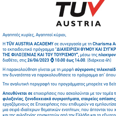
Αγαπητές κυρίες, Αγαπητοί κύριοι,
Η
TÜV AUSTRIA ACADEMY
σε συνεργασία με τη
Charisma 
το εκπαιδευτικό πρόγραμμα “
ΔΙΑΧΕΙΡΙΣΗ ΘΥΜΟΥ ΚΑΙ ΣΥΓ
ΤΗΣ ΦΙΛΟΞΕΝΙΑΣ ΚΑΙ ΤΟΥ ΤΟΥΡΙΣΜΟΥ”,
μέσω της
ηλεκτρον
διαθέτει, στις
26/06/2023
⌚
10:00 έως 14:00
. (διάρκεια 4h)
Η παρακολούθηση γίνεται με τη μορφή
σύγχρονης τηλεκπαίδ
την δυνατότητα να παρακολουθήσετε το πρόγραμμα απ’ όπου 
Την αναλυτική περιγραφή του προγράμματος μπορείτε να δεί
Απευθύνεται σε
επιχειρήσεις που ασχολούνται με τον τομέα
φιλοξενίας
,
ξενοδοχειακά συγκροτήματα, εταιρείες εστίασης
εργαζόμενους σε Επιχειρήσεις που επιθυμούν να εμπλουτίσο
μια σειρά ιδιαίτερων θεματικών ενοτήτων, που άπτονται του
και της φιλοξενίας επισκεπτών από την Ελλάδα και το εξωτερ