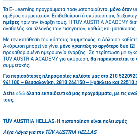
Τα E-Learning προγράμματα πραγματοποιούνται
μόνο όταν
υπ
αριθμός συμμετοχών. Επιβεβαίωση ή ακύρωση της διεξαγωγ
ημέρες
πριν την έναρξη τους. Η TÜV AUSTRIA ACADEMY διατ
αναβολής και αλλαγής των εισηγητών, καθώς και ματαίωση
Με την κατάθεση του κόστους συμμετοχής, η Δήλωση καθίστ
Ακύρωση μπορεί να γίνει
μόνο γραπτώς το αργότερο δυο (2)
προκαθορισμένη ημερομηνία έναρξης. Σε περίπτωση μη έγκ
TÜV AUSTRIA ACADEMY για ακύρωση,
θα παρακρατείται το
συμμετοχής.
Για περισσότερες πληροφορίες καλέστε μας στο 210 522092
941100 – Θεσσαλονίκη, 2810 244150 – Ηράκλειο και 22510 4
Δείτε
εδώ
όλα τα εκπαιδευτικά μας προγράμματα, με τις ανα
τους.
T
Ü
V
AUSTRIA
HELLAS
: Η πιστοποίηση είναι πολιτισμός
Λίγα Λόγια για την TÜV AUSTRIA HELLAS