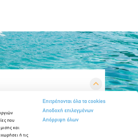
Επιτρέπονται όλα τα cookies
Αποδοχή επιλεγμένων
υργιών
Απόρριψη όλων
ίες που
ήμισης και
αχωρήσει ή τις