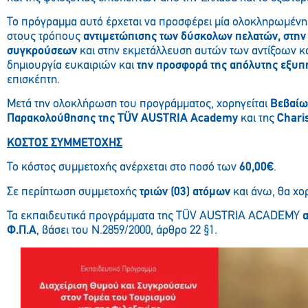
Το πρόγραμμα αυτό έρχεται να προσφέρει μία ολοκληρωμέν
στους τρόπους
αντιμετώπισης των δύσκολων πελατών, στη
συγκρούσεων
και στην εκμετάλλευση αυτών των αντίξοων κ
δημιουργία ευκαιριών και
την προσφορά της απόλυτης εξυπ
επισκέπτη.
Μετά την ολοκλήρωση του προγράμματος, χορηγείται
Βεβαί
Παρακολούθησης της TÜV AUSTRIA Academy
και της
Chari
ΚΟΣΤΟΣ ΣΥΜΜΕΤΟΧΗΣ
Το κόστος συμμετοχής ανέρχεται στο ποσό των
60,00€
.
Σε περίπτωση συμμετοχής
τριών (03) ατόμων
και άνω, θα χο
Τα εκπαιδευτικά προγράμματα της TÜV AUSTRIA ACADEMY
α
Φ.Π.Α
, βάσει του Ν.2859/2000, άρθρο 22 §1.