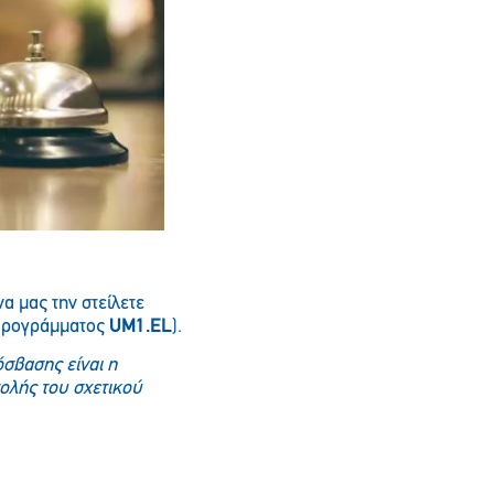
Παρακαλώ περιμένετε…
να μας την στείλετε
προγράμματος
UM
1.EL
).
σβασης είναι η
ολής του σχετικού