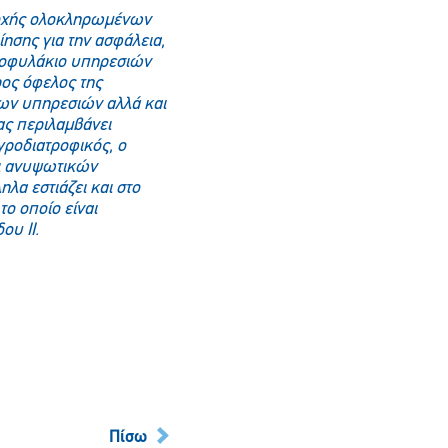
ροχής ολοκληρωμένων
ησης για την ασφάλεια,
ρτοφυλάκιο υπηρεσιών
ρος όφελος της
των υπηρεσιών αλλά και
ας περιλαμβάνει
γροδιατροφικός, ο
αι ανυψωτικών
λα εστιάζει και στο
το οποίο είναι
υ ΙΙ.
Πίσω