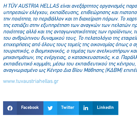
H TÜV AUSTRIA HELLAS είναι ανεξάρτητος οργανισμός πα
υπηρεσιών ελέγχου, εκπαίδευσης, επιθεώρησης και πιστοποί
την ποιότητα, το περιβάλλον και τη διαχείριση πόρων. Το χα
της εστιάζει στην εξυπηρέτηση των αναγκών των πελατών π
ποιότητας αλλά και της ανταγωνιστικότητας των προϊόντων, 
του ανθρώπινου δυναμικού τους. Το πελατολόγιο της εταιρεί
επιχειρήσεις από όλους τους τομείς της οικονομίας όπως ο α
τουριστικός, ο βιομηχανικός, ο τομέας των ανελκυστήρων κ
μηχανημάτων, της ενέργειας, ο κατασκευαστικός, κ.α. Παράλλη
εκπαιδευτικό κομμάτι, μέσω του εκπαιδευτικού της κέντρου, 
αναγνωρισμένο ως Κέντρο Δια Βίου Μάθησης (ΚΔΒΜ) επιπέδο
www.tuvaustriahellas.gr
Facebook
Twitter
LinkedIn