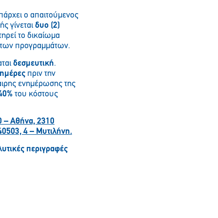
άρχει ο απαιτούμενος
ής γίνεται
δυο (2)
ηρεί το δικαίωμα
ς των προγραμμάτων.
αται
δεσμευτική
.
 ημέρες
πριν την
αιρης ενημέρωσης της
 40%
του κόστους
0 – Αθήνα, 2310
0503, 4 – Μυτιλήνη.
λυτικές περιγραφές