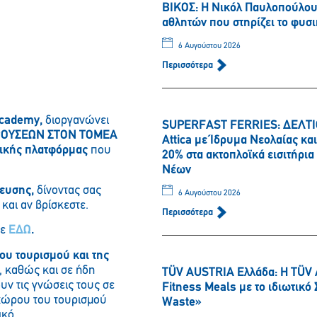
ΒΙΚΟΣ: Η Νικόλ Παυλοπούλου 
αθλητών που στηρίζει το φυσι
6 Αυγούστου 2026
Περισσότερα
Academ
y
,
διοργανώνει
SUPERFAST FERRIES: ΔΕΛΤΙΟ
ΚΡΟΥΣΕΩΝ ΣΤΟΝ ΤΟΜΕΑ
Attica με Ίδρυμα Νεολαίας κ
ικής πλατφόρμας
που
20% στα ακτοπλοϊκά εισιτήρι
Νέων
ευσης,
δίνοντας σας
6 Αυγούστου 2026
και αν βρίσκεστε.
Περισσότερα
τε
ΕΔΩ
.
του τουρισμού και της
, καθώς και σε ήδη
TÜV AUSTRIA Ελλάδα: Η TÜV 
υν τις γνώσεις τους σε
Fitness Meals με το ιδιωτικ
 χώρου του τουρισμού
Waste»
ικό.