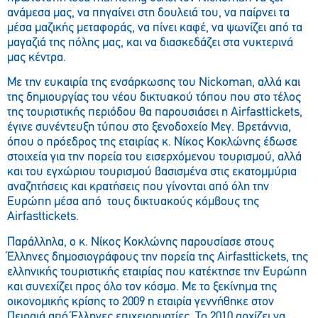
ανάμεσα μας, να πηγαίνει στη δουλειά του, να παίρνει τα
μέσα μαζικής μεταφοράς, να πίνει καφέ, να ψωνίζει από τα
μαγαζιά της πόλης μας, και να διασκεδάζει στα νυκτερινά
μας κέντρα.
Με την ευκαιρία της ενσάρκωσης του Nickoman, αλλά και
της δημιουργίας του νέου δικτυακού τόπου που στο τέλος
της τουριστικής περιόδου θα παρουσιάσει η Airfasttickets,
έγινε συνέντευξη τύπου στο ξενοδοχείο Μεγ. Βρετάννια,
όπου ο πρόεδρος της εταιρίας κ. Νίκος Κοκλώνης έδωσε
στοιχεία για την πορεία του εισερχόμενου τουρισμού, αλλά
και του εγχώριου τουρισμού βασισμένα στις εκατομμύρια
αναζητήσεις και κρατήσεις που γίνονται από όλη την
Ευρώπη μέσα από τους δικτυακούς κόμβους της
Airfasttickets.
Παράλληλα, ο κ. Νίκος Κοκλώνης παρουσίασε στους
Έλληνες δημοσιογράφους την πορεία της Airfasttickets, της
ελληνικής τουριστικής εταιρίας που κατέκτησε την Ευρώπη
και συνεχίζει προς όλο τον κόσμο. Με το ξεκίνημα της
οικονομικής κρίσης το 2009 η εταιρία γεννήθηκε στον
Πειραιά από Έλληνες επιχειρηματίες. Το 2010 αρχίζει να