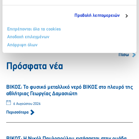
www.athenaeumhotels.com.gr
Προβολή λεπτομερειών
Facebook
Twitter
LinkedIn
Επιτρέπονται όλα τα cookies
Αποδοχή επιλεγμένων
Απόρριψη όλων
Πίσω
Πρόσφατα νέα
ΒΙΚΟΣ: Το φυσικό μεταλλικό νερό ΒΙΚΟΣ στο πλευρό της
αθλήτριας Γεωργίας Δαμασιώτη
6 Αυγούστου 2026
Περισσότερα
ΒΙΚΟΣ: Η Νικόλ Παυλοπούλου εντάσσεται στην ομάδα