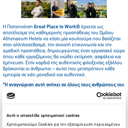
Η Πιστοποίηση
Great
Place
to
Work
®
έρχεται ως
αποτέλεσμα της καθημερινής προσπάθειας του Ομίλου
Athenaeum Hotels να χτίσει μία κουλτούρα που βασίζεται
στον αλληλοσεβασμό, την ανοιχτή επικοινωνία και την
ομαδική προσπάθεια, δημιουργώντας έναν εργασιακό χώρο
όπου κάθε εργαζόμενος θα νιώθει εκτίμηση, ασφάλεια και
έμπνευση. Στην καρδιά της αυθεντικής φιλοξενίας εξάλλου
βρίσκονται οι άνθρωποι – αυτοί που μετατρέπουν κάθε
εμπειρία σε κάτι μοναδικό και αυθεντικό.
“Η αναγνώριση αυτή ανήκει σε όλους τους ανθρώπους του
The Athenaeum
Luxury
Hotel
. Είμαστε υπερήφανοι για
την ομάδα μας και δεσμευόμαστε να συνεχίσουμε να
επενδύουμε σε ένα περιβάλλον όπου κάθε εργαζόμενος
μπορεί να αναπτυχθεί και να ανθίσει.”
Χρήστος Κουτσόπουλος, Γενικός Διευθυντής Ομίλου
Αυτή η ιστοσελίδα χρησιμοποιεί cookies
Athenaeum Hotels
Χρησιμοποιούμε Cookies για την εξατομίκευση περιεχομένου