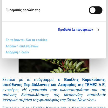
καθοριστικής σημασίας, καθώς το μικρό του μέγεθος και το
περιορισμένο ενδιαίτημά του, καθιστά τον πληθυσμό
Εμπορικής προώθησης
ιδιαίτερα ευαίσθητο σε πιθανές φυσικές ή ανθρωπογενείς
μεταβολές.
Προβολή λεπτομερειών
Επιτρέπονται όλα τα cookies
Αποδοχή επιλεγμένων
Απόρριψη όλων
Σχετικά με το πρόγραμμα, ο
Βασίλης Καρακούσης,
υπεύθυνος Περιβάλλοντος και Αειφορίας της ΤΕΜΕΣ Α.Ε,
αναφέρει
«Η προστασία των οικοσυστημάτων και της
σπάνιας βιοποικιλότητας της Μεσσηνίας αποτελούν
κεντρικό πυρήνα της φιλοσοφίας της Costa Navarino.»