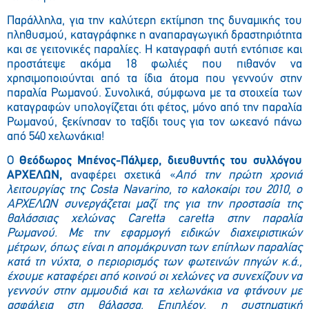
Παράλληλα, για την καλύτερη εκτίμηση της δυναμικής του
πληθυσμού, καταγράφηκε η αναπαραγωγική δραστηριότητα
και σε γειτονικές παραλίες. Η καταγραφή αυτή εντόπισε και
προστάτεψε ακόμα 18 φωλιές που πιθανόν να
χρησιμοποιούνται από τα ίδια άτομα που γεννούν στην
παραλία Ρωμανού. Συνολικά, σύμφωνα με τα στοιχεία των
καταγραφών υπολογίζεται ότι φέτος, μόνο από την παραλία
Ρωμανού, ξεκίνησαν το ταξίδι τους για τον ωκεανό πάνω
από 540 χελωνάκια!
O
Θεόδωρος Μπένος-Πάλμερ,
διευθυντής του συλλόγου
ΑΡΧΕΛΩΝ,
αναφέρει σχετικά «
Από την πρώτη χρονιά
λειτουργίας της Costa Navarino, το καλοκαίρι του 2010, ο
ΑΡΧΕΛΩΝ συνεργάζεται μαζί της για την προστασία της
θαλάσσιας χελώνας Caretta caretta στην παραλία
Ρωμανού. Με την εφαρμογή ειδικών διαχειριστικών
μέτρων, όπως είναι η απομάκρυνση των επίπλων παραλίας
κατά τη νύχτα, ο περιορισμός των φωτεινών πηγών κ.ά.,
έχουμε καταφέρει από κοινού οι χελώνες να συνεχίζουν να
γεννούν στην αμμουδιά και τα χελωνάκια να φτάνουν με
ασφάλεια στη θάλασσα. Επιπλέον, η συστηματική