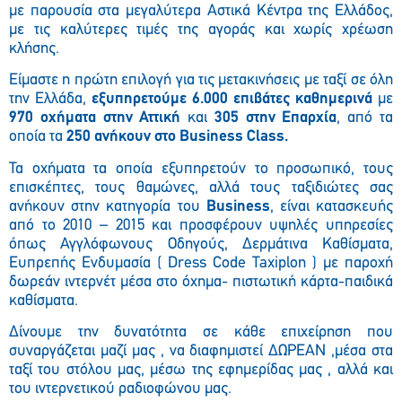
με παρουσία στα μεγαλύτερα Αστικά Κέντρα της Ελλάδος,
με τις καλύτερες τιμές της αγοράς και χωρίς χρέωση
κλήσης.
Είμαστε η πρώτη επιλογή για τις μετακινήσεις με ταξί σε όλη
την Ελλάδα,
εξυπηρετούμε 6.000 επιβάτες καθημερινά
με
970 οχήματα στην Αττική
και
305 στην Επαρχία
, από τα
οποία τα
250 ανήκουν στο Business Class.
Τα οχήματα τα οποία εξυπηρετούν το προσωπικό, τους
επισκέπτες, τους θαμώνες, αλλά τους ταξιδιώτες σας
ανήκουν στην κατηγορία του
Business
, είναι κατασκευής
από το 2010 – 2015 και προσφέρουν υψηλές υπηρεσίες
όπως Αγγλόφωνους Οδηγούς, Δερμάτινα Καθίσματα,
Ευπρεπής Ενδυμασία ( Dress Code Taxiplon ) με παροχή
δωρεάν ιντερνέτ μέσα στο όχημα- πιστωτική κάρτα-παιδικά
καθίσματα.
Δίνουμε την δυνατότητα σε κάθε επιχείρηση που
συναργάζεται μαζί μας , να διαφημιστεί ΔΩΡΕΑΝ ,μέσα στα
ταξί του στόλου μας, μέσω της εφημερίδας μας , αλλά και
του ιντερνετικού ραδιοφώνου μας.