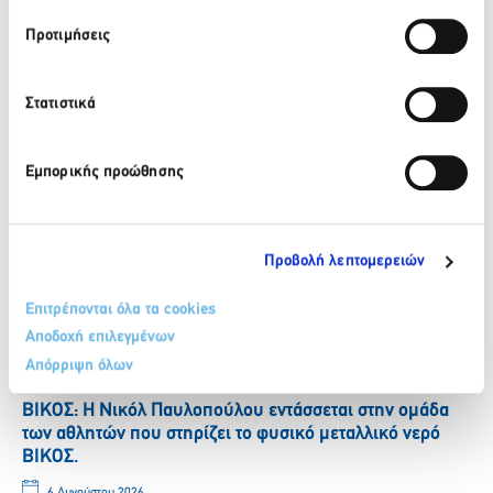
Facebook
Twitter
LinkedIn
Προτιμήσεις
Στατιστικά
Πίσω
Πρόσφατα νέα
Εμπορικής προώθησης
ΒΙΚΟΣ: Το φυσικό μεταλλικό νερό ΒΙΚΟΣ στο πλευρό της
αθλήτριας Γεωργίας Δαμασιώτη
Προβολή λεπτομερειών
6 Αυγούστου 2026
Επιτρέπονται όλα τα cookies
Περισσότερα
Αποδοχή επιλεγμένων
Απόρριψη όλων
ΒΙΚΟΣ: Η Νικόλ Παυλοπούλου εντάσσεται στην ομάδα
των αθλητών που στηρίζει το φυσικό μεταλλικό νερό
ΒΙΚΟΣ.