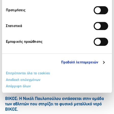
Facebook
Twitter
LinkedIn
Προτιμήσεις
Στατιστικά
Πίσω
Πρόσφατα νέα
Εμπορικής προώθησης
ΒΙΚΟΣ: Το φυσικό μεταλλικό νερό ΒΙΚΟΣ στο πλευρό της
αθλήτριας Γεωργίας Δαμασιώτη
Προβολή λεπτομερειών
6 Αυγούστου 2026
Επιτρέπονται όλα τα cookies
Περισσότερα
Αποδοχή επιλεγμένων
Απόρριψη όλων
ΒΙΚΟΣ: Η Νικόλ Παυλοπούλου εντάσσεται στην ομάδα
των αθλητών που στηρίζει το φυσικό μεταλλικό νερό
ΒΙΚΟΣ.