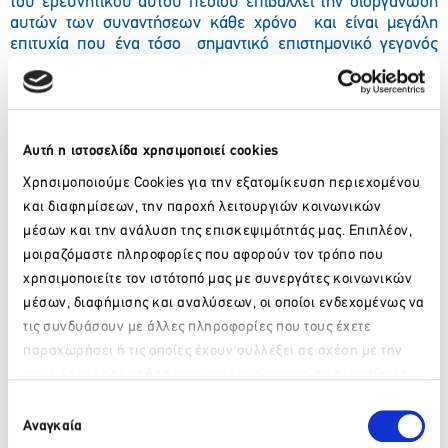
του ερευνητικού αυτού πεδίου επιβάλλει την διοργάνωση
αυτών των συναντήσεων
κάθε χρόνο
και είναι μεγάλη
επιτυχία που ένα τόσο
σημαντικό επιστημονικό γεγονός
φιλοξενείται στην χώρα μας.
Αυτή η ιστοσελίδα χρησιμοποιεί cookies
Χρησιμοποιούμε Cookies για την εξατομίκευση περιεχομένου
και διαφημίσεων, την παροχή λειτουργιών κοινωνικών
μέσων και την ανάλυση της επισκεψιμότητάς μας. Επιπλέον,
μοιραζόμαστε πληροφορίες που αφορούν τον τρόπο που
χρησιμοποιείτε τον ιστότοπό μας με συνεργάτες κοινωνικών
μέσων, διαφήμισης και αναλύσεων, οι οποίοι ενδεχομένως να
τις συνδυάσουν με άλλες πληροφορίες που τους έχετε
παραχωρήσει ή τις οποίες έχουν συλλέξει σε σχέση με την
από μέρους σας χρήση των υπηρεσιών τους. Αν συνεχίσετε
Παρακαλώ περιμένετε…
να χρησιμοποιείτε την ιστοσελίδα μας, συναινείτε στη χρήση
Επιλογή
των Cookies μας.
Αναγκαία
συγκατάθεσης