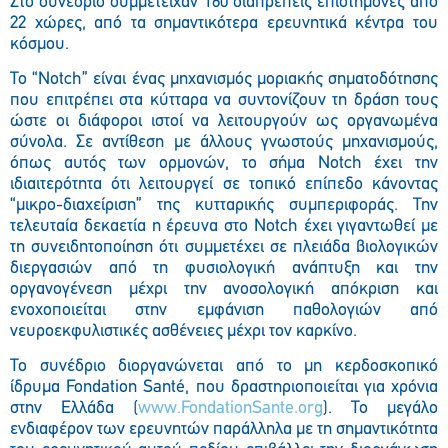
Στο συνέδριο συμμετείχαν 160 διαπρεπείς επιστήμονες από
22 χώρες, από τα σημαντικότερα ερευνητικά κέντρα του
κόσμου.
Το
“
Notch
”
είναι ένας μηχανισμός μοριακής σηματοδότησης
που επιτρέπει στα κύτταρα να συντονίζουν τη δράση τους
ώστε οι διάφοροι ιστοί να λειτουργούν ως οργανωμένα
σύνολα. Σε αντίθεση με άλλους γνωστούς μηχανισμούς,
όπως αυτός των ορμονών, το σήμα
Notch
έχει την
ιδιαιτερότητα ότι λειτουργεί σε τοπικό επίπεδο κάνοντας
“μικρο-διαχείριση” της κυτταρικής συμπεριφοράς. Την
τελευταία δεκαετία η έρευνα στο
Notch
έχει γιγαντωθεί με
τη συνειδητοποίηση ότι συμμετέχει σε πλειάδα βιολογικών
διεργασιών από τη φυσιολογική ανάπτυξη και την
οργανογένεση μέχρι την ανοσολογική απόκριση και
ενοχοποιείται στην εμφάνιση παθολογιών από
νευροεκφυλιστικές ασθένειες μέχρι τον καρκίνο.
Το συνέδριο διοργανώνεται από το μη κερδοσκοπικό
ίδρυμα
Fondation Sant
é, που δραστηριοποιείται για χρόνια
στην Ελλάδα (
www
.
FondationSante
.
org
).
Το μεγάλο
ενδιαφέρον των ερευνητών παράλληλα με τη σημαντικότητα