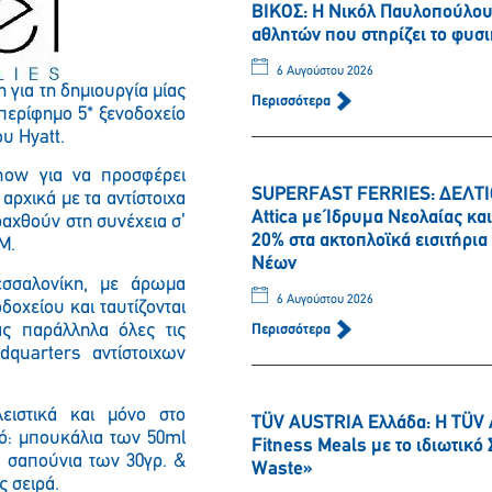
ΒΙΚΟΣ: Η Νικόλ Παυλοπούλου 
αθλητών που στηρίζει το φυσι
6 Αυγούστου 2026
 για τη δημιουργία μίας
Περισσότερα
περίφημο 5* ξενοδοχείο
υ Hyatt.
 how για να προσφέρει
SUPERFAST FERRIES: ΔΕΛΤΙΟ
ρχικά με τα αντίστοιχα
Attica με Ίδρυμα Νεολαίας κ
ραχθούν στη συνέχεια σ’
20% στα ακτοπλοϊκά εισιτήρι
M.
Νέων
εσσαλονίκη, με άρωμα
6 Αυγούστου 2026
οχείου και ταυτίζονται
ας παράλληλα όλες τις
Περισσότερα
Παρακαλώ περιμένετε…
quarters αντίστοιχων
ειστικά και μόνο στο
TÜV AUSTRIA Ελλάδα: Η TÜV 
πό: μπουκάλια των 50ml
Fitness Meals με το ιδιωτικ
, σαπούνια των 30γρ. &
Waste»
ς σειρά.