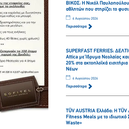
ΒΙΚΟΣ: Η Νικόλ Παυλοπούλου 
αθλητών που στηρίζει το φυσι
6 Αυγούστου 2026
Περισσότερα
Παρακαλώ περιμένετε…
SUPERFAST FERRIES: ΔΕΛΤΙΟ
Attica με Ίδρυμα Νεολαίας κ
20% στα ακτοπλοϊκά εισιτήρι
Νέων
6 Αυγούστου 2026
Περισσότερα
TÜV AUSTRIA Ελλάδα: Η TÜV 
Fitness Meals με το ιδιωτικ
Waste»