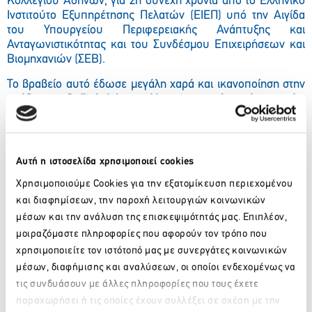
Κολλεγίου Αθηνών, για 2η συνεχή χρονιά από το Ελληνικό
Ινστιτούτο Εξυπηρέτησης Πελατών (ΕΙΕΠ) υπό την Αιγίδα
του Υπουργείου Περιφερειακής Ανάπτυξης και
Ανταγωνιστικότητας και του Συνδέσμου Επιχειρήσεων και
Βιομηχανιών (ΣΕΒ).
Το βραβείο αυτό έδωσε μεγάλη χαρά και ικανοποίηση στην
ομάδα του
Sofitel Athens Airport
η οποία υπόσχεται όχι
μόνο να διατηρήσει αλλά και να βελτιώσει περαιτέρω το
επίπεδο υπηρεσιών μέσα από πελατοκεντρικές διεθνείς
πρακτικές, προσαρμοσμένες στις τοπικές ιδιαιτερότητες.
Αυτή η ιστοσελίδα χρησιμοποιεί cookies
Χρησιμοποιούμε Cookies για την εξατομίκευση περιεχομένου
και διαφημίσεων, την παροχή λειτουργιών κοινωνικών
μέσων και την ανάλυση της επισκεψιμότητάς μας. Επιπλέον,
μοιραζόμαστε πληροφορίες που αφορούν τον τρόπο που
χρησιμοποιείτε τον ιστότοπό μας με συνεργάτες κοινωνικών
μέσων, διαφήμισης και αναλύσεων, οι οποίοι ενδεχομένως να
τις συνδυάσουν με άλλες πληροφορίες που τους έχετε
παραχωρήσει ή τις οποίες έχουν συλλέξει σε σχέση με την