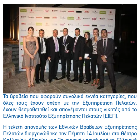
Τα βραβεία που αφορούν συνολικά εννέα κατηγορίες, που
όλες τους έχουν σχέση με την Εξυπηρέτηση Πελατών,
έχουν θεσμοθετηθεί και απονέμονται στους νικητές από το
Ελληνικό Ινστιτούτο Εξυπηρέτησης Πελατών (ΕΙΕΠ).
Η τελετή απονομής των Εθνικών Βραβείων Εξυπηρέτησης
Πελατών διοργανώθηκε την Πέμπτη 14 Ιουλίου στο Θέατρο