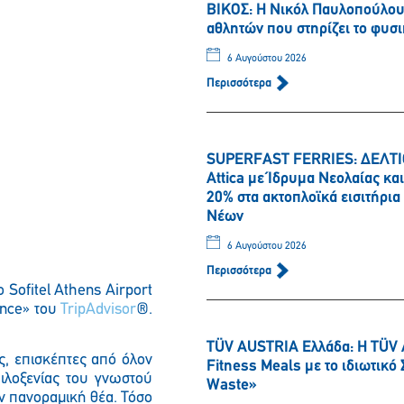
ΒΙΚΟΣ: Η Νικόλ Παυλοπούλου 
αθλητών που στηρίζει το φυσι
6 Αυγούστου 2026
Περισσότερα
SUPERFAST FERRIES: ΔΕΛΤΙΟ
Attica με Ίδρυμα Νεολαίας κ
20% στα ακτοπλοϊκά εισιτήρι
Νέων
6 Αυγούστου 2026
Περισσότερα
 Sofitel Athens Airport
lence» του
TripAdvisor
®.
TÜV AUSTRIA Ελλάδα: Η TÜV 
ς, επισκέπτες από όλον
Fitness Meals με το ιδιωτικ
ιλοξενίας του γνωστού
Waste»
ν πανοραμική θέα. Τόσο