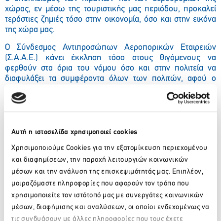
χώρας, εν μέσω της τουριστικής μας περιόδου, προκαλεί
τεράστιες ζημιές τόσο στην οικονομία, όσο και στην εικόνα
της χώρα μας.
Ο Σύνδεσμος Αντιπροσώπων Αεροπορικών Εταιρειών
(Σ.Α.Α.Ε.) κάνει έκκληση τόσο στους θιγόμενους να
φερθούν στα όρια του νόμου όσο και στην πολιτεία να
διαφυλάξει τα συμφέροντα όλων των πολιτών, αφού ο
τουρισμός είναι υπόθεση όλων μας !!!
Facebook
Twitter
LinkedIn
Αυτή η ιστοσελίδα χρησιμοποιεί cookies
Χρησιμοποιούμε Cookies για την εξατομίκευση περιεχομένου
και διαφημίσεων, την παροχή λειτουργιών κοινωνικών
μέσων και την ανάλυση της επισκεψιμότητάς μας. Επιπλέον,
Πίσω
μοιραζόμαστε πληροφορίες που αφορούν τον τρόπο που
Πρόσφατα νέα
χρησιμοποιείτε τον ιστότοπό μας με συνεργάτες κοινωνικών
μέσων, διαφήμισης και αναλύσεων, οι οποίοι ενδεχομένως να
τις συνδυάσουν με άλλες πληροφορίες που τους έχετε