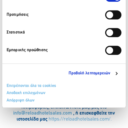
πολύτιμες πληροφορίες για τις στρατηγικές ψηφιακού
μάρκετινγκ, τις ενημερώσεις του κλάδου και τις τάσεις.
Προτιμήσεις
Στατιστικά
Εμπορικής προώθησης
Προβολή λεπτομερειών
Επιτρέπονται όλα τα cookies
Αποδοχή επιλεγμένων
Απόρριψη όλων
Για ερωτήσεις μέσων ενημέρωσης ή περισσότερες
πληροφορίες, επικοινωνήστε μαζί μας στο
info@
reloadhotelsales.
com
, ή επισκεφθείτε την
ιστοσελίδα μας
https://reloadhotelsales.com/.