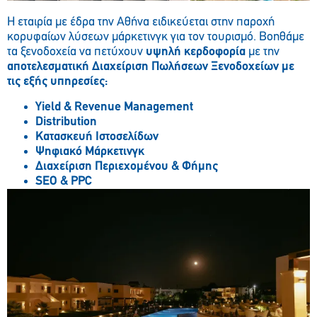
Η εταιρία με έδρα την Αθήνα ειδικεύεται στην παροχή
κορυφαίων λύσεων μάρκετινγκ για τον τουρισμό. Βοηθάμε
τα ξενοδοχεία να πετύχουν
υψηλή κερδοφορία
με την
αποτελεσματική Διαχείριση Πωλήσεων Ξενοδοχείων με
τις εξής υπηρεσίες:
Yield & Revenue Management
Distribution
Kατασκευή Iστοσελίδων
Ψηφιακό Μάρκετινγκ
Διαχείριση Περιεχομένου & Φήμης
SEO & PPC