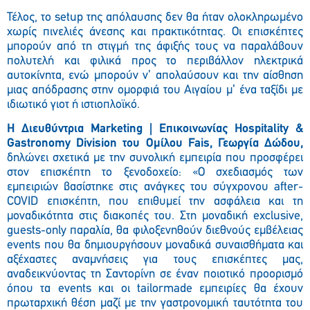
Τέλος, το setup της απόλαυσης δεν θα ήταν ολοκληρωμένο
χωρίς πινελιές άνεσης και πρακτικότητας. Οι επισκέπτες
μπορούν από τη στιγμή της άφιξής τους να παραλάβουν
πολυτελή και φιλικά προς το περιβάλλον ηλεκτρικά
αυτοκίνητα, ενώ μπορούν ν’ απολαύσουν και την αίσθηση
μιας απόδρασης στην ομορφιά του Αιγαίου μ’ ένα ταξίδι με
ιδιωτικό γιοτ ή ιστιοπλοϊκό.
Η Διευθύντρια Marketing | Επικοινωνίας Hospitality &
Gastronomy Division του Ομίλου Fais, Γεωργία Δώδου,
δηλώνει σχετικά με την συνολική εμπειρία που προσφέρει
στον επισκέπτη το ξενοδοχείο: «Ο σχεδιασμός των
εμπειριών βασίστηκε στις ανάγκες του σύγχρονου after-
COVID επισκέπτη, που επιθυμεί την ασφάλεια και τη
μοναδικότητα στις διακοπές του. Στη μοναδική exclusive,
guests-only παραλία, θα φιλοξενηθούν διεθνούς εμβέλειας
events που θα δημιουργήσουν μοναδικά συναισθήματα και
αξέχαστες αναμνήσεις για τους επισκέπτες μας,
αναδεικνύοντας τη Σαντορίνη σε έναν ποιοτικό προορισμό
όπου τα events και οι tailormade εμπειρίες θα έχουν
πρωταρχική θέση μαζί με την γαστρονομική ταυτότητα του