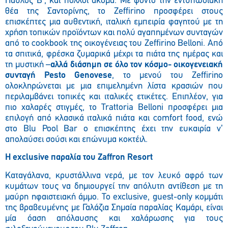
Παύλος Β’, και πολλοί ακόμα. Με φόντο την εντυπωσιακή
θέα της Σαντορίνης, το Zeffirino προσφέρει στους
επισκέπτες μια αυθεντική, ιταλική εμπειρία φαγητού με τη
χρήση τοπικών προϊόντων και πολύ αγαπημένων συνταγών
από το cookbook της οικογένειας του Zeffirino Belloni. Από
τα σπιτικά, φρέσκα ζυμαρικά μέχρι τα πιάτα της ημέρας και
τη μυστική –
αλλά διάσημη σε όλο τον κόσμο- οικογενειακή
συνταγή Pesto Genovese
, το μενού του Zeffirino
ολοκληρώνεται με μια επιμελημένη λίστα κρασιών που
περιλαμβάνει τοπικές και ιταλικές ετικέτες. Επιπλέον, για
πιο χαλαρές στιγμές, το Trattoria Belloni προσφέρει μια
επιλογή από κλασικά ιταλικά πιάτα και comfort food, ενώ
στο Blu Pool Bar ο επισκέπτης έχει την ευκαιρία ν’
απολαύσει σούσι και επώνυμα κοκτέιλ.
H exclusive
παραλία
του
Zaffron Resort
Καταγάλανα, κρυστάλλινα νερά, με τον λευκό αφρό των
κυμάτων τους να δημιουργεί την απόλυτη αντίθεση με τη
μαύρη ηφαιστειακή άμμο. Το exclusive, guest-only κομμάτι
της βραβευμένης με Γαλάζια Σημαία παραλίας Καμάρι, είναι
μία όαση απόλαυσης και χαλάρωσης για τους