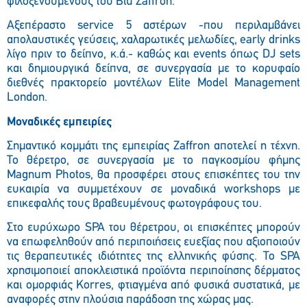
φιλοξενούμενους του Blu Zaffron.
Αξεπέραστο service 5 αστέρων -που περιλαμβάνει
απολαυστικές γεύσεις, χαλαρωτικές μελωδίες, early drinks
λίγο πριν το δείπνο, κ.ά.- καθώς και events όπως DJ sets
και δημιουργικά δείπνα, σε συνεργασία με το κορυφαίο
διεθνές πρακτορείο μοντέλων Elite Model Management
London.
Μοναδικές εμπειρίες
Σημαντικό κομμάτι της εμπειρίας Zaffron αποτελεί η τέχνη.
Το θέρετρο, σε συνεργασία με το παγκοσμίου φήμης
Magnum Photos, θα προσφέρει στους επισκέπτες του την
ευκαιρία να συμμετέχουν σε μοναδικά workshops με
επικεφαλής τους βραβευμένους φωτογράφους του.
Στο ευρύχωρο SPA του θέρετρου, οι επισκέπτες μπορούν
να επωφεληθούν από περιποιήσεις ευεξίας που αξιοποιούν
τις θεραπευτικές ιδιότητες της ελληνικής φύσης. Το SPA
χρησιμοποιεί αποκλειστικά προϊόντα περιποίησης δέρματος
και ομορφιάς Korres, φτιαγμένα από φυσικά συστατικά, με
αναφορές στην πλούσια παράδοση της χώρας μας.