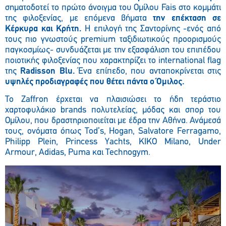
σηματοδοτεί το πρώτο άνοιγμα του Ομίλου Fais στο κομμάτι
της φιλοξενίας, με επόμενα βήματα
την επέκταση σε
Κέρκυρα και Κρήτη.
Η επιλογή της Σαντορίνης -ενός από
τους πιο γνωστούς premium ταξιδιωτικούς προορισμούς
παγκοσμίως- συνδυάζεται με την εξασφάλιση του επιπέδου
ποιοτικής φιλοξενίας που χαρακτηρίζει το international flag
της
Radisson Blu.
Ένα επίπεδο, που ανταποκρίνεται στις
υψηλές προδιαγραφές που θέτει πάντα ο Όμιλος.
Το Zaffron έρχεται να πλαισιώσει το ήδη τεράστιο
χαρτοφυλάκιο brands πολυτελείας, μόδας και σπορ του
Ομίλου, που δραστηριοποιείται με έδρα την Αθήνα. Ανάμεσά
τους, ονόματα όπως
Tod’s, Hogan, Salvatore Ferragamo,
Philipp Plein, Princess Yachts, KIKO Milano, Under
Armour, Adidas, Puma και Technogym.