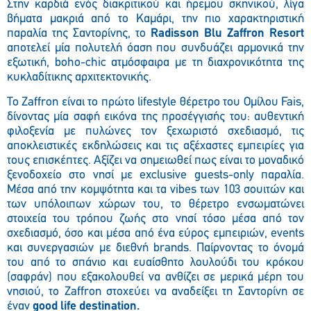
Στην καρδιά ενός διακριτικού και ήρεμου σκηνικού, λίγα
βήματα μακριά από το Καμάρι, την πιο χαρακτηριστική
παραλία της Σαντορίνης, το
Radisson Blu Zaffron Resort
αποτελεί μία πολυτελή όαση που συνδυάζει αρμονικά την
εξωτική, boho-chic ατμόσφαιρα με τη διαχρονικότητα της
κυκλαδίτικης αρχιτεκτονικής.
Το Zaffron είναι το πρώτο lifestyle θέρετρο του Ομίλου Fais,
δίνοντας μία σαφή εικόνα της προσέγγισής του: αυθεντική
φιλοξενία με πυλώνες τον ξεχωριστό σχεδιασμό, τις
αποκλειστικές εκδηλώσεις και τις αξέχαστες εμπειρίες για
τους επισκέπτες. Αξίζει να σημειωθεί πως είναι το μοναδικό
ξενοδοχείο στο νησί με exclusive guests-only παραλία.
Μέσα από την κομψότητα και τα vibes των 103 σουιτών και
των υπόλοιπων χώρων του, το θέρετρο ενσωματώνει
στοιχεία του τρόπου ζωής στο νησί τόσο μέσα από τον
σχεδιασμό, όσο και μέσα από ένα εύρος εμπειριών, events
και συνεργασιών με διεθνή brands. Παίρνοντας το όνομά
του από το σπάνιο και ευαίσθητο λουλούδι του κρόκου
(σαφράν) που εξακολουθεί να ανθίζει σε μερικά μέρη του
νησιού, το Zaffron στοχεύει να αναδείξει τη Σαντορίνη σε
έναν
good
life
destination
.