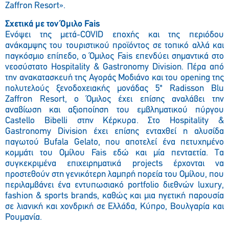
Zaffron Resort».
Σχετικά με τον Όμιλο Fais
Eνόψει της μετά-COVID εποχής και της περιόδου
ανάκαμψης του τουριστικού προϊόντος σε τοπικό αλλά και
παγκόσμιο επίπεδο, o Όμιλος Fais επενδύει σημαντικά στο
νεοσύστατο Hospitality & Gastronomy Division. Πέρα από
την ανακατασκευή της Αγοράς Μοδιάνο και του opening της
πολυτελούς ξενοδοχειακής μονάδας 5* Radisson Blu
Zaffron Resort, ο Όμιλος έχει επίσης αναλάβει την
αναβίωση και αξιοποίηση του εμβληματικού πύργου
Castello Bibelli στην Κέρκυρα. Στο Hospitality &
Gastronomy Division έχει επίσης ενταχθεί η αλυσίδα
παγωτού Bufala Gelato, που αποτελεί ένα πετυχημένο
κομμάτι του Ομίλου Fais εδώ και μία πενταετία. Tα
συγκεκριμένα επιχειρηματικά projects έρχονται να
προστεθούν στη γενικότερη λαμπρή πορεία του Ομίλου, που
περιλαμβάνει ένα εντυπωσιακό portfolio διεθνών luxury,
fashion & sports brands, καθώς και μια ηγετική παρουσία
σε λιανική και χονδρική σε Ελλάδα, Κύπρο, Βουλγαρία και
Ρουμανία.