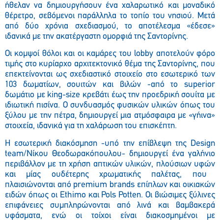
ήθελαν
να δημιουργήσουν ένα χαλαρωτικό και μοναδικό
θέρετρο, σεβόμενοι παράλληλα
το τοπίο του νησιού. Μετά
από δύο χρόνια σχεδιασμού, το αποτέλεσμα
«έδεσε»
ιδανικά
με την ακατέργαστη ομορφιά της Σαντορίνης.
Οι κομψοί θόλοι και οι καμάρες του lobby αποτελ
ούν
φόρο
τιμής στο κυρίαρχο αρχιτεκτονικό θέμα της Σαντορίνης, που
επεκ
τείνονται ως σχεδιαστικό στοιχείο στο εσωτερικό των
103 δωματίων, σουιτών και βιλών -από το superior
δωμάτιο με king-size κρεβάτι έως την προεδρική σουίτα με
ιδιωτική πισίνα
. Ο συνδυασμός φυσικ
ών
υλικών όπως του
ξύλου με
τ
ην πέτρα, δημιουργεί μια ατμόσφαιρα με
«γήινα»
στοιχεία, ιδανικά για τη χαλάρωση του επισκέπτη.
Η εσωτερική διακόσμηση -υπό
την επίβλεψη της Design
team
/
Νίκου Θεοδωρακόπουλου- δημιουργεί ένα γαλήνιο
περιβάλλον με τη χρήση απτικών υλικών, πλούσι
ων
υφ
ών
και μίας ουδέτερης χρωματικής παλέτας, π
ου
πλαισιώνονται από premium brands
επίπλων και οικιακών
ειδών όπως οι Ethimo και Pols Potten. Οι βιώσιμες ξύλινες
επιφάνειες συμπληρώνονται από λινά και βαμβακερά
υφάσματα, ενώ οι τοίχοι είναι διακοσμημένοι με