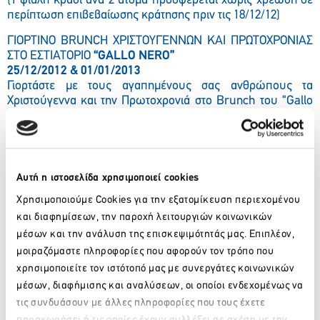
(1 φιάλη κρασί ανά 2 άτομα προσφέρεται χωρίς χρέωση σε
περίπτωση επιβεβαίωσης κράτησης πριν τις 18/12/12)
ΓΙΟΡΤΙΝO BRUNCH ΧΡΙΣΤΟΥΓΕΝΝΩΝ ΚΑΙ ΠΡΩΤΟΧΡΟΝΙΑΣ
ΣΤΟ ΕΣΤΙΑΤΟΡΙΟ
“GALLO NERO”
25/12/2012 & 01/01/2013
Γιορτάστε με τους αγαπημένους σας ανθρώπους τα
Χριστούγεννα και την Πρωτοχρονιά στο Brunch του “Gallo
Nero”, στη ζεστή και χαρούμενη ατμόσφαιρα που
δημιουργήσαμε για εσάς. Πλούσιος μπουφές με μοντέρνες
ιταλικές και παραδοσιακές ελληνικές γεύσεις και
γιορταστικές μελωδίες από πιάνο και τραγούδι.
Αυτή η ιστοσελίδα χρησιμοποιεί cookies
Τιμή ανά άτομο 48€ για Χριστούγεννα και 55€ για
Χρησιμοποιούμε Cookies για την εξατομίκευση περιεχομένου
Πρωτοχρονιά.
και διαφημίσεων, την παροχή λειτουργιών κοινωνικών
μέσων και την ανάλυση της επισκεψιμότητάς μας. Επιπλέον,
μοιραζόμαστε πληροφορίες που αφορούν τον τρόπο που
χρησιμοποιείτε τον ιστότοπό μας με συνεργάτες κοινωνικών
μέσων, διαφήμισης και αναλύσεων, οι οποίοι ενδεχομένως να
τις συνδυάσουν με άλλες πληροφορίες που τους έχετε