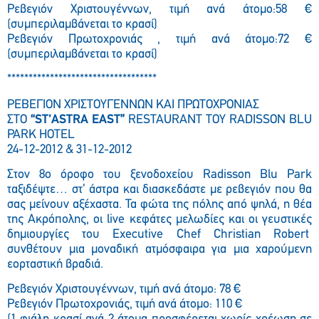
Ρεβεγιόν Χριστουγέννων, τιμή ανά άτομο:58 €
(συμπεριλαμβάνεται το κρασί)
Ρεβεγιόν Πρωτοχρονιάς , τιμή ανά άτομο:72 €
(συμπεριλαμβάνεται το κρασί)
***********************************
ΡΕΒΕΓΙΟΝ ΧΡΙΣΤΟΥΓΕΝΝΩΝ ΚΑΙ ΠΡΩΤΟΧΡΟΝΙΑΣ
ΣΤΟ
“ST’ASTRA EAST”
RESTAURANT ΤΟΥ RADISSON BLU
PARK HOTEL
24-12-2012 & 31-12-2012
Στον 8o όροφο του ξενοδοχείου Radisson Blu Park
ταξιδέψτε… στ’ άστρα και διασκεδάστε με ρεβεγιόν που θα
σας μείνουν αξέχαστα. Τα φώτα της πόλης από ψηλά, η θέα
της Ακρόπολης, οι live κεφάτες μελωδίες και οι γευστικές
δημιουργίες του Executive Chef Christian Robert
συνθέτουν μια μοναδική ατμόσφαιρα για μια χαρούμενη
εορταστική βραδιά.
Ρεβεγιόν Χριστουγέννων, τιμή ανά άτομο: 78 €
Ρεβεγιόν Πρωτοχρονιάς, τιμή ανά άτομο: 110 €