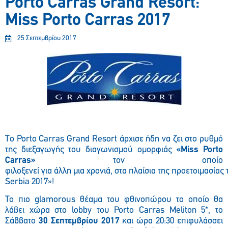
Porto Carras Grand Resort:
Miss Porto Carras 2017
25 Σεπτεμβρίου 2017
T
ο
Porto Carras Grand Resort
άρχισε ήδη να ζει στο ρυθμό
της διεξαγωγής του διαγωνισμού ομορφιάς
«
Miss Porto
Carras
»
τον οποίο
φιλοξενεί
για
άλλη
μια
χρονιά,
στα
πλαίσια
της
προετοιμασίας
Serbia 201
7»
!
Το πιο
glamorous
θέαμα του φθινοπώρου το οποίο θα
λάβει χώρα στο
lobby
του
Porto
Carras
Meliton
5*, το
Σάββατο
30 Σεπτεμβρίου 2017
και ώρα 20:30 επιφυλάσσει