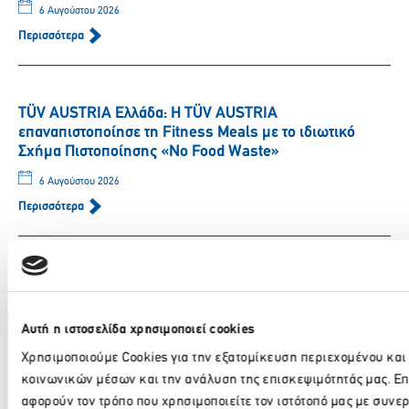
6 Αυγούστου 2026
Περισσότερα
TÜV AUSTRIA Ελλάδα: Η TÜV AUSTRIA
επαναπιστοποίησε τη Fitness Meals με το ιδιωτικό
Σχήμα Πιστοποίησης «No Food Waste»
6 Αυγούστου 2026
Περισσότερα
Η Ηπειρωτική Βιομηχανία Εμφιαλώσεων συναντά τη
ΣΤΟΑ CULTURE στην καρδιά της Αθήνας
Αυτή η ιστοσελίδα χρησιμοποιεί cookies
6 Αυγούστου 2026
Περισσότερα
Χρησιμοποιούμε Cookies για την εξατομίκευση περιεχομένου και
κοινωνικών μέσων και την ανάλυση της επισκεψιμότητάς μας. Ε
αφορούν τον τρόπο που χρησιμοποιείτε τον ιστότοπό μας με συν