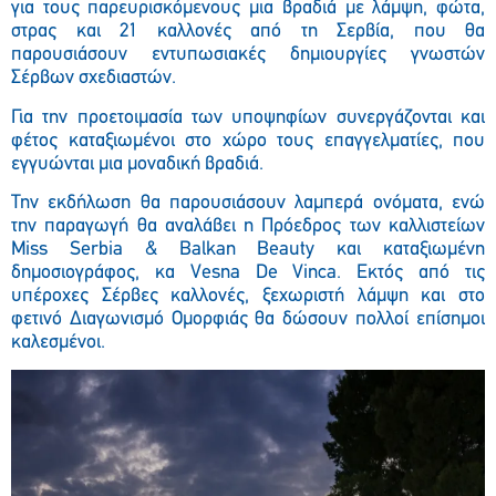
για τους παρευρισκόμενους μια βραδιά με λάμψη, φώτα,
στρας και 21 καλλονές από τη Σερβία, που θα
παρουσιάσουν εντυπωσιακές δημιουργίες γνωστών
Σέρβων σχεδιαστών.
Για την προετοιμασία των υποψηφίων συνεργάζονται και
φέτος καταξιωμένοι στο χώρο τους επαγγελματίες, που
εγγυώνται μια μοναδική βραδιά.
Την εκδήλωση θα παρουσιάσουν λαμπερά ονόματα, ενώ
την παραγωγή θα αναλάβει η Πρόεδρος των καλλιστείων
Miss
Serbia
&
Balkan
Beauty
και καταξιωμένη
δημοσιογράφος, κα
Vesna
De
Vinca
. Εκτός από τις
υπέροχες Σέρβες καλλονές, ξεχωριστή λάμψη και στο
φετινό Διαγωνισμό Ομορφιάς θα δώσουν πολλοί επίσημοι
καλεσμένοι.