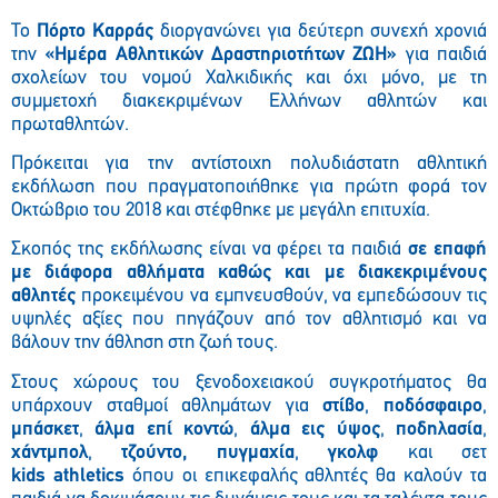
Το
Πόρτο Καρράς
διοργανώνει για δεύτερη συνεχή χρονιά
την
«Ημέρα Αθλητικών Δραστηριοτήτων ΖΩΗ»
για παιδιά
σχολείων του νομού Χαλκιδικής και όχι μόνο, με τη
συμμετοχή διακεκριμένων Ελλήνων αθλητών και
πρωταθλητών.
Πρόκειται για την αντίστοιχη πολυδιάστατη αθλητική
εκδήλωση που πραγματοποιήθηκε για πρώτη φορά τον
Οκτώβριο του 2018 και στέφθηκε με μεγάλη επιτυχία.
Σκοπός της εκδήλωσης είναι να φέρει τα παιδιά
σε επαφή
με διάφορα αθλήματα καθώς και με διακεκριμένους
αθλητές
προκειμένου να εμπνευσθούν, να εμπεδώσουν τις
υψηλές αξίες που πηγάζουν από τον αθλητισμό και να
βάλουν την άθληση στη ζωή τους.
Στους χώρους του ξενοδοχειακού συγκροτήματος θα
υπάρχουν σταθμοί αθλημάτων για
στίβο
,
ποδόσφαιρο
,
μπάσκετ
,
άλμα επί κοντώ
,
άλμα εις ύψος
,
ποδηλασία
,
χάντμπολ
,
τζούντο,
πυγμαχία
,
γκολφ
και σετ
kids
athletics
όπου οι επικεφαλής αθλητές θα καλούν τα