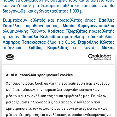
παιδιά να δοκιμάσουν τις δυνάμεις τους και τα ταλέντα τους
και να ζήσουν μια ξεχωριστή αθλητική εμπειρία ενώ θα
διοργανωθεί και αγώνας ταχύτητας 1.000 μ.
Συμμετέχουν αθλητές και πρωταθλητές όπως
Βασίλης
Ζαμπέλης
μαραθωνοδρόμος,
Μαρία Καραγιαννοπούλου
ολυμπιονίκης Τζούντο,
Χρήστος Τζωρτζάτος
πρωταθλητής
τριπλούν,
Τασούλα Κελεσίδου
πρωταθλήτρια δισκοβολίας,
Λάμπρος Παπακώστας
άλμα εις ύψος,
Σταμούλης Κώστας
ποδηλασία,
Σάββας Κεφαλίδης
επί κοντώ,
Μάκης
Κωλέθρας
πρωταθλητής πυγμαχίας,
Δημήτρης Καφάτος
χάντμπολ,
Τάκης Δρούγας
ποδόσφαιρο,
Γιώργος
Στεφανίδης
μπάσκετ όπως και με τη συμμετοχή των
Λιβέρη
Ανδρίτσου, Δημήτρη Διαμαντίδη, Δημήτρη Παπανικολάου
του μπάσκετ αλλά και άλλων διακεκριμένων αθλητών και
Αυτή η ιστοσελίδα χρησιμοποιεί cookies
πρωταθλητών.
Χρησιμοποιούμε Cookies για την εξατομίκευση περιεχομένου
Η
«Ημέρα Αθλητικών Δραστηριοτήτων ΖΩΗ»
είναι μια
και διαφημίσεων, την παροχή λειτουργιών κοινωνικών
κοινωνική προσφορά στα παιδιά και τον αθλητισμό
μέσων και την ανάλυση της επισκεψιμότητάς μας. Επιπλέον,
αφιερωμένη στη μνήμη της αείμνηστης
Ζωής Στέγγου
,
μοιραζόμαστε πληροφορίες που αφορούν τον τρόπο που
αντιπροέδρου του ομίλου επιχειρήσεων στον οποίο ανήκει
χρησιμοποιείτε τον ιστότοπό μας με συνεργάτες κοινωνικών
το Πόρτο Καρράς, συζύγου του προέδρου του ομίλου
μέσων, διαφήμισης και αναλύσεων, οι οποίοι ενδεχομένως να