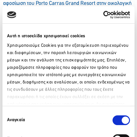
αφοσίωση του Porto Carras Grand Resort στην οικολογική
ισορροπία, αποδεικνύει εμπράκτως ότι η επιχειρηματική
ανάπτυξη μπορεί και πρέπει να συνυπάρχει με το σεβασμό
στο περιβάλλον, με σκοπό την αειφόρο ανάπτυξη.
Αυτή η ιστοσελίδα χρησιμοποιεί cookies
Χρησιμοποιούμε Cookies για την εξατομίκευση περιεχομένου
και διαφημίσεων, την παροχή λειτουργιών κοινωνικών
μέσων και την ανάλυση της επισκεψιμότητάς μας. Επιπλέον,
μοιραζόμαστε πληροφορίες που αφορούν τον τρόπο που
χρησιμοποιείτε τον ιστότοπό μας με συνεργάτες κοινωνικών
μέσων, διαφήμισης και αναλύσεων, οι οποίοι ενδεχομένως να
τις συνδυάσουν με άλλες πληροφορίες που τους έχετε
παραχωρήσει ή τις οποίες έχουν συλλέξει σε σχέση με την
από μέρους σας χρήση των υπηρεσιών τους. Αν συνεχίσετε
Παρακαλώ περιμένετε…
να χρησιμοποιείτε την ιστοσελίδα μας, συναινείτε στη χρήση
Επιλογή
των Cookies μας.
Αναγκαία
συγκατάθεσης
Facebook
Twitter
LinkedIn