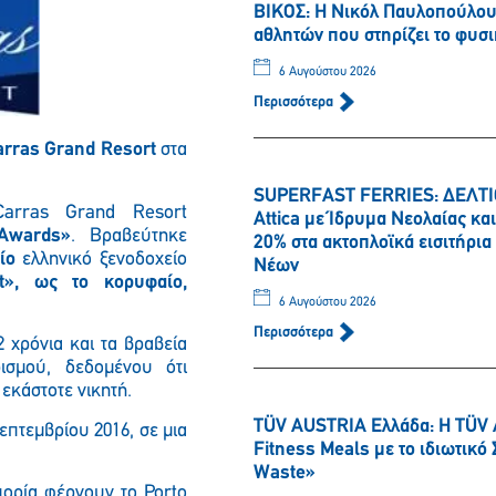
ΒΙΚΟΣ: Η Νικόλ Παυλοπούλου 
αθλητών που στηρίζει το φυσι
6 Αυγούστου 2026
Περισσότερα
arras Grand Resort
στα
SUPERFAST FERRIES: ΔΕΛΤΙΟ
arras Grand Resort
Attica με Ίδρυμα Νεολαίας κ
 Awards
»
. Βραβεύτηκε
20% στα ακτοπλοϊκά εισιτήρι
αίο
ελληνικό ξενοδοχείο
Νέων
rt»,
ως το κορυφαίο,
6 Αυγούστου 2026
Περισσότερα
2 χρόνια και τα βραβεία
Παρακαλώ περιμένετε…
ισμού, δεδομένου ότι
 εκάστοτε νικητή.
TÜV AUSTRIA Ελλάδα: Η TÜV 
επτεμβρίου 2016, σε μια
Fitness Meals με το ιδιωτικ
Waste»
πορία φέρνουν το Porto