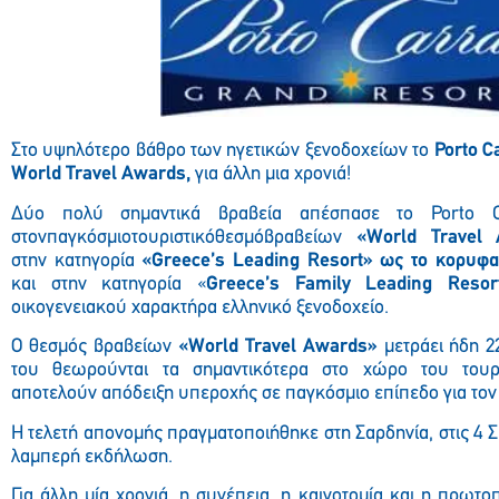
Στο υψηλότερο βάθρο των ηγετικών ξενοδοχείων το
Porto C
World Travel Awards,
για άλλη μια χρονιά!
Δύο πολύ σημαντικά βραβεία απέσπασε το Porto C
στονπαγκόσμιοτουριστικόθεσμόβραβείων
«World Travel
στην κατηγορία
«Greece’s Leading Resort»
ως
το
κορυφ
και στην κατηγορία «
Greece’s Family Leading Reso
οικογενειακού χαρακτήρα ελληνικό ξενοδοχείο.
Ο θεσμός βραβείων
«World Travel Awards
»
μετράει ήδη 2
του θεωρούνται τα σημαντικότερα στο χώρο του τουρ
αποτελούν απόδειξη υπεροχής σε παγκόσμιο επίπεδο για τον
Η τελετή απονομής πραγματοποιήθηκε στη Σαρδηνία, στις 4 Σ
λαμπερή εκδήλωση.
Για άλλη μία χρονιά, η συνέπεια, η καινοτομία και η πρωτο