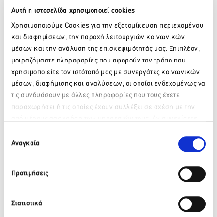
Αυτή η ιστοσελίδα χρησιμοποιεί cookies
Χρησιμοποιούμε Cookies για την εξατομίκευση περιεχομένου
H
συνεργασία αφορά το πρόγραμμα
miles
+
bonus
. Οι
και διαφημίσεων, την παροχή λειτουργιών κοινωνικών
κάτοχοι των καρτών, έχουν την δυνατότητα ν’ αγοράσουν
μέσων και την ανάλυση της επισκεψιμότητάς μας. Επιπλέον,
υπηρεσίες στο
Polis
Hammam
και να κερδίσουν μίλια,
μοιραζόμαστε πληροφορίες που αφορούν τον τρόπο που
καθώς και να εξαργυρώσουν μίλια έναντι υπηρεσιών.
χρησιμοποιείτε τον ιστότοπό μας με συνεργάτες κοινωνικών
μέσων, διαφήμισης και αναλύσεων, οι οποίοι ενδεχομένως να
τις συνδυάσουν με άλλες πληροφορίες που τους έχετε
Facebook
Twitter
LinkedIn
παραχωρήσει ή τις οποίες έχουν συλλέξει σε σχέση με την
από μέρους σας χρήση των υπηρεσιών τους. Αν συνεχίσετε
Παρακαλώ περιμένετε…
να χρησιμοποιείτε την ιστοσελίδα μας, συναινείτε στη χρήση
Επιλογή
των Cookies μας.
Αναγκαία
συγκατάθεσης
Πίσω
Πρόσφατα νέα
Προτιμήσεις
ΒΙΚΟΣ: Το φυσικό μεταλλικό νερό ΒΙΚΟΣ στο πλευρό της
Στατιστικά
αθλήτριας Γεωργίας Δαμασιώτη