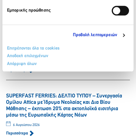
6 Αυγούστου 2026
Εμπορικής προώθησης
Περισσότερα
Προβολή λεπτομερειών
ΒΙΚΟΣ: Η Νικόλ Παυλοπούλου εντάσσεται στην ομάδα
των αθλητών που στηρίζει το φυσικό μεταλλικό νερό
Επιτρέπονται όλα τα cookies
ΒΙΚΟΣ.
Αποδοχή επιλεγμένων
6 Αυγούστου 2026
Απόρριψη όλων
Περισσότερα
SUPERFAST FERRIES: ΔΕΛΤΙΟ ΤΥΠΟΥ – Συνεργασία
Ομίλου Attica με Ίδρυμα Νεολαίας και Δια Βίου
Μάθησης – έκπτωση 20% στα ακτοπλοϊκά εισιτήρια
μέσω της Ευρωπαϊκής Κάρτας Νέων
6 Αυγούστου 2026
Περισσότερα