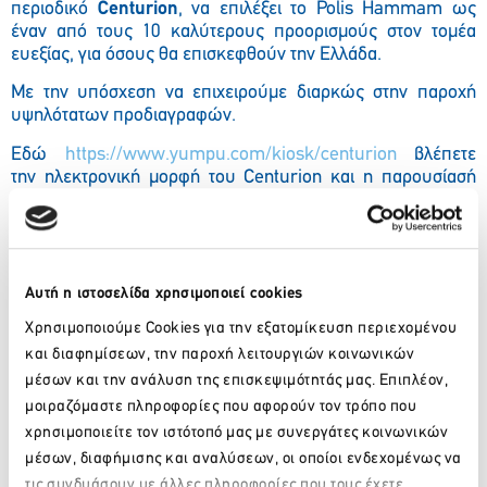
περιοδικό
Centurion
,
να επιλέξει το
Polis Hammam
ως
έναν από τους 10 καλύτερους προορισμούς στον τομέα
ευεξίας, για όσους θα επισκεφθούν την Ελλάδα.
Με την υπόσχεση να επιχειρούμε διαρκώς
στην παροχή
υψηλότατων προδιαγραφών.
Εδώ
https://www.yumpu.com/kiosk/centurion
βλέπετε
την ηλεκτρονική μορφή του
Centurion
και η
παρουσίασή
μας είναι στην
σελίδα 32/33.
Αυτή η ιστοσελίδα χρησιμοποιεί cookies
Facebook
Twitter
LinkedIn
Χρησιμοποιούμε Cookies για την εξατομίκευση περιεχομένου
και διαφημίσεων, την παροχή λειτουργιών κοινωνικών
μέσων και την ανάλυση της επισκεψιμότητάς μας. Επιπλέον,
Πίσω
μοιραζόμαστε πληροφορίες που αφορούν τον τρόπο που
Πρόσφατα νέα
χρησιμοποιείτε τον ιστότοπό μας με συνεργάτες κοινωνικών
μέσων, διαφήμισης και αναλύσεων, οι οποίοι ενδεχομένως να
τις συνδυάσουν με άλλες πληροφορίες που τους έχετε