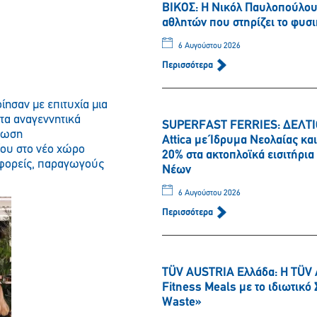
ΒΙΚΟΣ: Η Νικόλ Παυλοπούλου 
αθλητών που στηρίζει το φυσι
6 Αυγούστου 2026
Περισσότερα
ησαν με επιτυχία μια
τα αναγεννητικά
SUPERFAST FERRIES: ΔΕΛΤΙΟ
ήλωση
Attica με Ίδρυμα Νεολαίας κ
ου στο νέο χώρο
20% στα ακτοπλοϊκά εισιτήρι
 φορείς, παραγωγούς
Νέων
6 Αυγούστου 2026
Περισσότερα
TÜV AUSTRIA Ελλάδα: Η TÜV 
Fitness Meals με το ιδιωτικ
Waste»