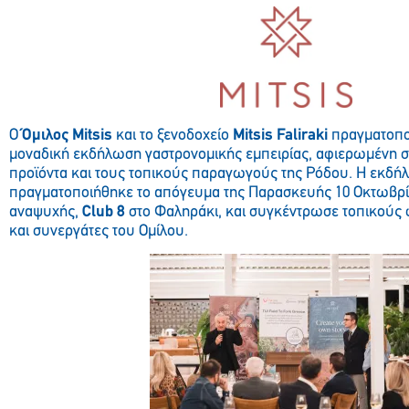
Ο
Όμιλος Mitsis
και το ξενοδοχείο
Mitsis Faliraki
πραγματοποί
μοναδική εκδήλωση γαστρονομικής εμπειρίας, αφιερωμένη σ
προϊόντα και τους τοπικούς παραγωγούς της Ρόδου. Η εκδ
πραγματοποιήθηκε το απόγευμα της Παρασκευής 10 Οκτωβρί
αναψυχής,
Club 8
στο Φαληράκι, και συγκέντρωσε τοπικούς
και συνεργάτες του Ομίλου.