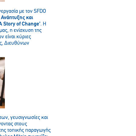
νεργασία με τον SFDO
 Ανάπτυξης και
A Story of Change’
. Η
ας, η ενίσχυση της
ν είναι κύριες
ης, Διευθύνων
ων, γευσιγνωσίες και
νοντας στους
 της τοπικής παραγωγής