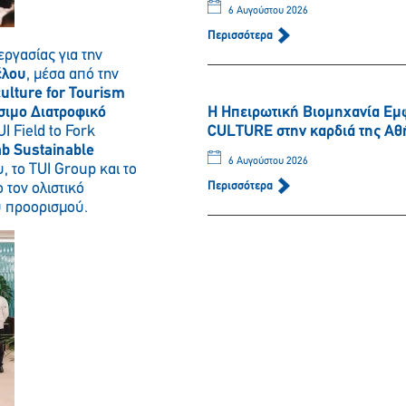
6 Αυγούστου 2026
Περισσότερα
εργασίας για την
έλου
, μέσα από την
culture for Tourism
σιμο Διατροφικό
Η Ηπειρωτική Βιομηχανία Εμ
UI Field to Fork
CULTURE στην καρδιά της Αθ
Παρακαλώ περιμένετε…
b Sustainable
6 Αυγούστου 2026
, το TUI Group και το
Περισσότερα
 τον ολιστικό
ύ προορισμού.