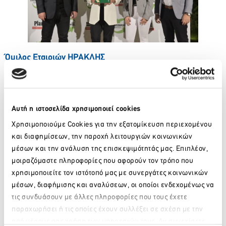
Όμιλος Εταιριών ΗΡΑΚΛΗΣ
Ο
Όμιλος Εταιριών ΗΡΑΚΛΗΣ
, μέλος
της LafargeHolcim,
είναι ο μεγαλύτερος παραγωγός τσιμέντου στην Ελλάδα,
έχοντας περισσότερα από 100 χρόνια παρουσίας στην
αγορά. Με ένα δίκτυο 33 παραγωγικών και εμπορικών
Αυτή η ιστοσελίδα χρησιμοποιεί cookies
εγκαταστάσεων ανά την Ελλάδα, ο Όμιλος δραστηριοποιείται
Χρησιμοποιούμε Cookies για την εξατομίκευση περιεχομένου
στην παραγωγή και εμπορία τσιμέντου, αδρανών υλικών,
και διαφημίσεων, την παροχή λειτουργιών κοινωνικών
σκυροδέματος, βιομηχανικών ορυκτών και προηγμένων
αειφόρων λύσεων, προσφέροντας στην αγορά προϊόντα και
μέσων και την ανάλυση της επισκεψιμότητάς μας. Επιπλέον,
λύσεις που ικανοποιούν τις διαφοροποιημένες ανάγκες των
μοιραζόμαστε πληροφορίες που αφορούν τον τρόπο που
πελατών και τις απαιτήσεις της σύγχρονης κατασκευής.
χρησιμοποιείτε τον ιστότοπό μας με συνεργάτες κοινωνικών
μέσων, διαφήμισης και αναλύσεων, οι οποίοι ενδεχομένως να
Για περισσότερες πληροφορίες, επισκεφτείτε τη διεύθυνση
τις συνδυάσουν με άλλες πληροφορίες που τους έχετε
www.lafarge.gr
παραχωρήσει ή τις οποίες έχουν συλλέξει σε σχέση με την
Ακολουθήστε μας στο Facebook @
Xtizoume Mazi
, στο
από μέρους σας χρήση των υπηρεσιών τους. Αν συνεχίσετε