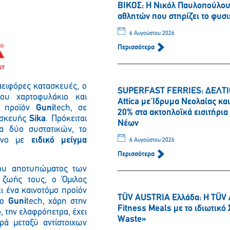
ΒΙΚΟΣ: Η Νικόλ Παυλοπούλου 
αθλητών που στηρίζει το φυσι
6 Αυγούστου 2026
Περισσότερα
αειφόρες κατασκευές, ο
SUPERFAST FERRIES: ΔΕΛΤΙΟ
του χαρτοφυλάκιο και
Attica με Ίδρυμα Νεολαίας κ
ο προϊόν
Guni
tech, σε
20% στα ακτοπλοϊκά εισιτήρι
τασκευής
Sika
. Πρόκειται
Νέων
μα δύο συστατικών, το
μένο με
ειδικό μείγμα
6 Αυγούστου 2026
Περισσότερα
του αποτυπώματος των
ζωής τους, ο Όμιλος
ι ένα καινοτόμο προϊόν
TÜV AUSTRIA Ελλάδα: Η TÜV 
Το
Guni
tech, χάρη στην
Fitness Meals με το ιδιωτικ
 την ελαφρόπετρα, έχει
Waste»
ρά μεταξύ αντίστοιχων