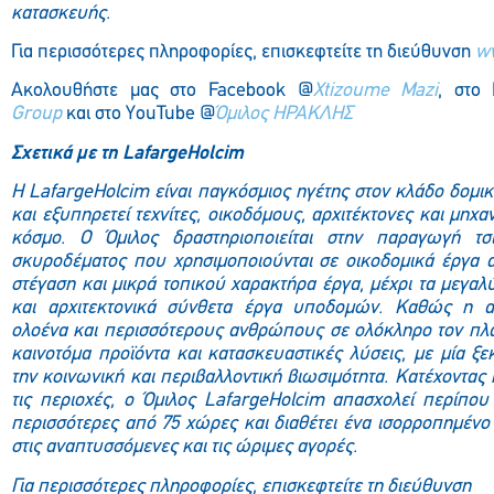
κατασκευής.
Για περισσότερες πληροφορίες, επισκεφτείτε τη διεύθυνση
ww
Ακολουθήστε μας στο Facebook @
Xtizoume Mazi
, στο
Group
και στο YouTube @
Όμιλος ΗΡΑΚΛΗΣ
Σχετικά με τη LafargeHolcim
Η LafargeHolcim είναι παγκόσμιος ηγέτης στον κλάδο δομ
και εξυπηρετεί τεχνίτες, οικοδόμους, αρχιτέκτονες και μηχ
κόσμο. Ο Όμιλος δραστηριοποιείται στην παραγωγή τσ
σκυροδέματος που χρησιμοποιούνται σε οικοδομικά έργα α
στέγαση και μικρά τοπικού χαρακτήρα έργα, μέχρι τα μεγαλύ
και αρχιτεκτονικά σύνθετα έργα υποδομών. Καθώς η ασ
ολοένα και περισσότερους ανθρώπους σε ολόκληρο τον πλα
καινοτόμα προϊόντα και κατασκευαστικές λύσεις, με μία 
την κοινωνική και περιβαλλοντική βιωσιμότητα. Κατέχοντας 
τις περιοχές, ο Όμιλος LafargeHolcim απασχολεί περίπου
περισσότερες από 75 χώρες και διαθέτει ένα ισορροπημέν
στις αναπτυσσόμενες και τις ώριμες αγορές.
Για περισσότερες πληροφορίες, επισκεφτείτε τη διεύθυνση