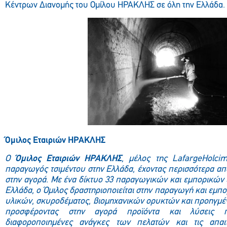
Κέντρων Διανομής του Ομίλου ΗΡΑΚΛΗΣ σε όλη την Ελλάδα.
Όμιλος Εταιριών ΗΡΑΚΛΗΣ
Ο
Όμιλος Εταιριών ΗΡΑΚΛΗΣ
, μέλος
της Lafarge
Holci
παραγωγός τσιμέντου στην Ελλάδα, έχοντας περισσότερα απ
στην αγορά. Με ένα δίκτυο 33 παραγωγικών και εμπορικών
Ελλάδα, ο Όμιλος δραστηριοποιείται στην παραγωγή και εμπο
υλικών, σκυροδέματος, βιομηχανικών ορυκτών και προηγμ
προσφέροντας στην αγορά προϊόντα και λύσεις π
διαφοροποιημένες ανάγκες των πελατών και τις απαι