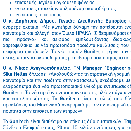
επισκευές μεγάλου όγκου/επιφάνειας
ενισχύσεις στοιχείων οπλισμένου σκυροδέματος
ενισχύσεις τοιχοποιίας
Ο
κ. Δημήτρης Δήμου
,
Γενικός Διευθυντής Εμπορίας
ανέφερε σχετικά: «Με κινητήριο δύναμη την αστείρευτη ενέ
καινοτομία και αλλαγή, στον Όμιλο ΗΡΑΚΛΗΣ δεσμευόμαστε 
πιο «πράσινο» και αειφόρο, εμπλουτίζοντας διαρκώ
χαρτοφυλάκιο με νέα πρωτοπόρα προϊόντα και λύσεις που 
αειφόρου οικοδομείν. Το νέο προϊόν
Guni
tech φέρνει την
εκτοξευόμενου σκυροδέματος με σεβασμό πάντα προς το περ
Ο
κ. Νίκος Αναγνωστόπουλος,
TM
Manager
“
Engineeri
Sika
Hellas
δήλωσε: «Ακολουθώντας τη στρατηγική γραμμή
καινοτομία και την ποιότητα στην κατασκευή, σχεδιάσαμε μ
ελαφρόπετρα ένα νέο πρωτοποριακό υλικό με εντυπωσιακές 
Guni
tech. Το νέο προϊόν ανταποκρίνεται στις πλέον σύγχρον
και επιτελεστικότητας. Το
Guni
tech
είναι το υλικό που δίν
προκλήσεις του Μηχανικού αναφορικά με την αντισεισμική εν
ποιότητα στην επισκευή των κτηρίων».
Το
Guni
tech είναι διαθέσιμο σε σάκους δύο συστατικών, Τσ
Σύνθεση Ελαφρόπετρας, 20 και 15 κιλών αντίστοιχα, για 