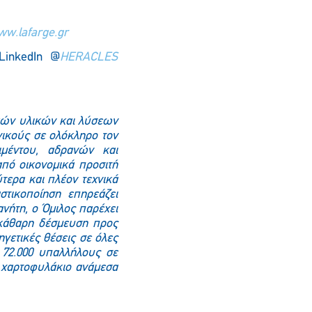
w.lafarge.gr
 LinkedIn @
HERACLES
ικών υλικών και λύσεων
ανικούς σε ολόκληρο τον
ιμέντου, αδρανών και
πό οικονομικά προσιτή
τερα και πλέον τεχνικά
τικοποίηση επηρεάζει
νήτη, ο Όμιλος παρέχει
ξεκάθαρη δέσμευση προς
ηγετικές θέσεις σε όλες
 72.000 υπαλλήλους σε
ο χαρτοφυλάκιο ανάμεσα