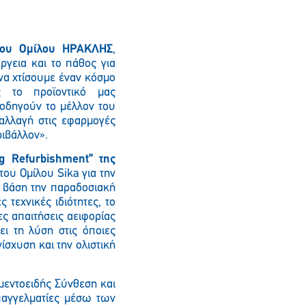
 του Ομίλου ΗΡΑΚΛΗΣ
,
ργεια και το πάθος για
να χτίσουμε έναν κόσμο
ς το προϊοντικό μας
οδηγούν το μέλλον του
 αλλαγή στις εφαρμογές
ιβάλλον».
ng
Refurbishment
” της
 του Ομίλου
Sika για την
ε βάση την παραδοσιακή
τεχνικές ιδιότητες, το
ες απαιτήσεις αειφορίας
ει τη λύση στις όποιες
ίσχυση και την ολιστική
Παρακαλώ περιμένετε…
ιμεντοειδής Σύνθεση και
επαγγελματίες μέσω των