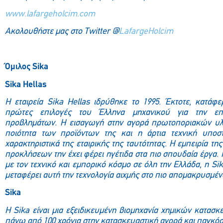
www.lafargeholcim.com
Ακολουθήστε μας στο Twitter @
LafargeHolcim
Όμιλος Sika
Sika Hellas
H εταιρεία Sika Hellas ιδρύθηκε το 1995. Έκτοτε, κατάφε
πρώτες επιλογές του Έλληνα μηχανικού για την επί
προβλημάτων.
Η εισαγωγή στην αγορά πρωτοποριακών υλ
ποιότητα των
προϊόντων της και η άρτια τεχνική υποστ
χαρακτηριστικά της
εταιρικής της ταυτότητας. Η εμπειρία τη
προκλήσεων την έχει
φέρει ηγέτιδα στα πιο σπουδαία έργα.
με τον τεχνικό και εμπορικό κόσμο σε όλη την Ελλάδα, η Sik
μεταφέρει αυτή την
τεχνολογία αιχμής στο πιο απομακρυσμέν
Sika
H Sika είναι μια εξειδικευμένη βιομηχανία χημικών κατασκ
πάνω από 100 χρόνια στην κατασκευαστική αγορά και παγκόσ