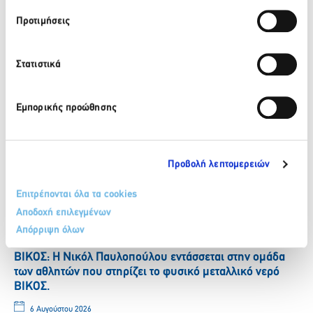
Facebook
Twitter
LinkedIn
Προτιμήσεις
Στατιστικά
Πίσω
Πρόσφατα νέα
Εμπορικής προώθησης
ΒΙΚΟΣ: Το φυσικό μεταλλικό νερό ΒΙΚΟΣ στο πλευρό της
αθλήτριας Γεωργίας Δαμασιώτη
Προβολή λεπτομερειών
6 Αυγούστου 2026
Επιτρέπονται όλα τα cookies
Περισσότερα
Αποδοχή επιλεγμένων
Απόρριψη όλων
ΒΙΚΟΣ: Η Νικόλ Παυλοπούλου εντάσσεται στην ομάδα
των αθλητών που στηρίζει το φυσικό μεταλλικό νερό
ΒΙΚΟΣ.
6 Αυγούστου 2026