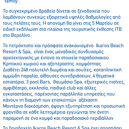
“family“.
Το συγκεκριμένο βραβείο δίνεται σε ξενοδοχεία που
λαμβάνουν συνεχώς εξαιρετικά υψηλές βαθμολογίες από
τους πελάτες τους. Η απονομή θα γίνει στις 5 Μαρτίου σε
ειδική εκδήλωση στα πλαίσια της τουριστικής έκθεσης ΙΤΒ
στο Βερολίνο.
Το πετρόκτιστο και πρόσφατα ανακαινισμένο Ikaros Beach
Resort & Spa, είναι ένας μοναδικός συνδυασμός
αρχιτεκτονικής με έντονα τα στοιχεία παραδοσιακού
Κρητικού χωριού και αξεπέραστης κομψότητας.
Διαθέτει 248 πολυτελή δωμάτια και σουίτες, καταπληκτική
αμμώδη παραλία, αίθουσες συνεδριάσεων, 4 θεματικά
εστιατόρια, 3 pool Bars, θαυμάσιο Spa, εξωτερικές πισίνες,
αμφιθέατρο, εκκλησία, παιδικό club και άλλες
εγκαταστάσεις, παρέχοντας παράλληλα υπηρεσίες που
κάνουν τη διαμονή των επισκεπτών αξέχαστη.
Μοντέρνα διακόσμηση, άψογη εξυπηρέτηση και προσωπική
φροντίδα σε κάθε λεπτομέρεια εγγυώνται την άνετη
παραμονή σε ένα κομψό και παραδοσιακό περιβάλλον.
Το ξενοδοχείο Ιkaros Beach Resort & Spa έχει αποσπάσει,