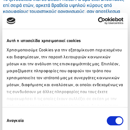
επί σειρά ετών, αρκετά βραβεία υψηλού κύρους από
κορυφαίους τουριστικούς οργανισμούς, σαν αποτέλεσμα
της αναγνώρισης των πελατών του για τις υψηλού
επιπέδου παρεχόμενες υπηρεσίες του.
Αυτή η ιστοσελίδα χρησιμοποιεί cookies
Χρησιμοποιούμε Cookies για την εξατομίκευση περιεχομένου
και διαφημίσεων, την παροχή λειτουργιών κοινωνικών
μέσων και την ανάλυση της επισκεψιμότητάς μας. Επιπλέον,
μοιραζόμαστε πληροφορίες που αφορούν τον τρόπο που
χρησιμοποιείτε τον ιστότοπό μας με συνεργάτες κοινωνικών
μέσων, διαφήμισης και αναλύσεων, οι οποίοι ενδεχομένως να
τις συνδυάσουν με άλλες πληροφορίες που τους έχετε
παραχωρήσει ή τις οποίες έχουν συλλέξει σε σχέση με την
από μέρους σας χρήση των υπηρεσιών τους. Αν συνεχίσετε
Παρακαλώ περιμένετε…
να χρησιμοποιείτε την ιστοσελίδα μας, συναινείτε στη χρήση
Επιλογή
των Cookies μας.
Αναγκαία
συγκατάθεσης