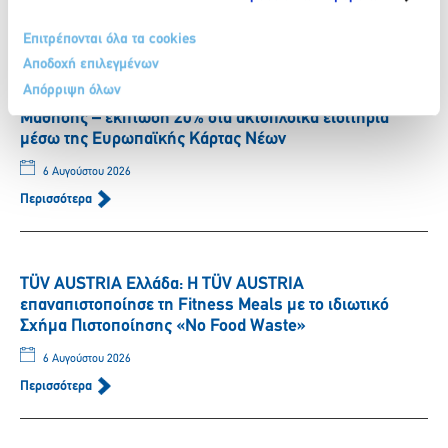
Επιτρέπονται όλα τα cookies
Αποδοχή επιλεγμένων
SUPERFAST FERRIES: ΔΕΛΤΙΟ ΤΥΠΟΥ – Συνεργασία
Απόρριψη όλων
Ομίλου Attica με Ίδρυμα Νεολαίας και Δια Βίου
Μάθησης – έκπτωση 20% στα ακτοπλοϊκά εισιτήρια
μέσω της Ευρωπαϊκής Κάρτας Νέων
6 Αυγούστου 2026
Περισσότερα
TÜV AUSTRIA Ελλάδα: Η TÜV AUSTRIA
επαναπιστοποίησε τη Fitness Meals με το ιδιωτικό
Σχήμα Πιστοποίησης «No Food Waste»
6 Αυγούστου 2026
Περισσότερα