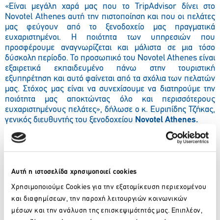
«Είναι μεγάλη χαρά μας που το TripAdvisor δίνει στο
Novotel Athenes αυτή την πιστοποίηση και που οι πελάτες
μας φεύγουν από το ξενοδοχείο μας πραγματικά
ευχαριστημένοι. Η ποιότητα των υπηρεσιών που
προσφέρουμε αναγνωρίζεται και μάλιστα σε μια τόσο
δύσκολη περίοδο. Το προσωπικό του Novotel Athenes είναι
εξαιρετικά εκπαιδευμένο πάνω στην τουριστική
εξυπηρέτηση και αυτό φαίνεται από τα σχόλια των πελατών
μας. Στόχος μας είναι να συνεχίσουμε να διατηρούμε την
ποιότητα μας αποκτώντας όλο και περισσότερους
ευχαριστημένους πελάτες», δήλωσε ο κ. Ευριπίδης Τζήκας,
γενικός διευθυντής του ξενοδοχείου
Novotel Athenes.
Το
TripAdvisor
, είναι η μεγαλύτερη ταξιδιωτική ιστοσελίδα
στον κόσμο με σχόλια ταξιδιωτών, και το βραβείο αυτό κάνει
περήφανο οποίον προσπαθεί πάντα να συνεισφέρει σε μία
ιδιαίτερη εμπειρία των πελατών του.
Αυτή η ιστοσελίδα χρησιμοποιεί cookies
Χρησιμοποιούμε Cookies για την εξατομίκευση περιεχομένου
και διαφημίσεων, την παροχή λειτουργιών κοινωνικών
μέσων και την ανάλυση της επισκεψιμότητάς μας. Επιπλέον,
Facebook
Twitter
LinkedIn