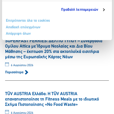
ΒΙΚΟΣ.
Προβολή λεπτομερειών
6 Αυγούστου 2026
Περισσότερα
Επιτρέπονται όλα τα cookies
Αποδοχή επιλεγμένων
Απόρριψη όλων
SUPERFAST FERRIES: ΔΕΛΤΙΟ ΤΥΠΟΥ – Συνεργασία
Ομίλου Attica με Ίδρυμα Νεολαίας και Δια Βίου
Μάθησης – έκπτωση 20% στα ακτοπλοϊκά εισιτήρια
μέσω της Ευρωπαϊκής Κάρτας Νέων
6 Αυγούστου 2026
Περισσότερα
TÜV AUSTRIA Ελλάδα: Η TÜV AUSTRIA
επαναπιστοποίησε τη Fitness Meals με το ιδιωτικό
Σχήμα Πιστοποίησης «No Food Waste»
6 Αυγούστου 2026