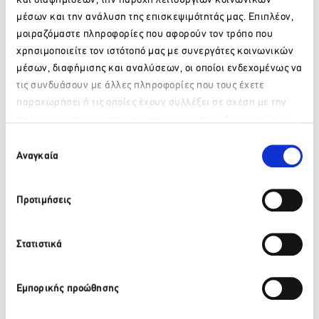
και διαφημίσεων, την παροχή λειτουργιών κοινωνικών
μέσων και την ανάλυση της επισκεψιμότητάς μας. Επιπλέον,
μοιραζόμαστε πληροφορίες που αφορούν τον τρόπο που
Facebook
Twitter
LinkedIn
χρησιμοποιείτε τον ιστότοπό μας με συνεργάτες κοινωνικών
μέσων, διαφήμισης και αναλύσεων, οι οποίοι ενδεχομένως να
τις συνδυάσουν με άλλες πληροφορίες που τους έχετε
παραχωρήσει ή τις οποίες έχουν συλλέξει σε σχέση με την
Πίσω
από μέρους σας χρήση των υπηρεσιών τους. Αν συνεχίσετε
Πρόσφατα νέα
Παρακαλώ περιμένετε…
να χρησιμοποιείτε την ιστοσελίδα μας, συναινείτε στη χρήση
Επιλογή
των Cookies μας.
Αναγκαία
συγκατάθεσης
ΒΙΚΟΣ: Το φυσικό μεταλλικό νερό ΒΙΚΟΣ στο πλευρό της
αθλήτριας Γεωργίας Δαμασιώτη
Προτιμήσεις
6 Αυγούστου 2026
Περισσότερα
Στατιστικά
Εμπορικής προώθησης
ΒΙΚΟΣ: Η Νικόλ Παυλοπούλου εντάσσεται στην ομάδα
των αθλητών που στηρίζει το φυσικό μεταλλικό νερό