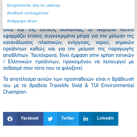
φυσικό περιβάλλον.
Επιτρέπονται όλα τα cookies
Αποδοχή επιλεγμένων
Εκτός από τις προσπάθειες που καταβάλλει για την
Απόρριψη όλων
ευαισθητοποίηση του προσωπικού του, των επισκεπτών
αλλά και της τοπικής κοινωνίας, το Neptune Hotels
εφαρμόζει επίσης συγκεκριμένα μέτρα για την μείωση της
κατανάλωσης πλαστικών, ενέργειας, νερού, χημικών
προϊόντων καθώς και για την μείωση της παραγωγής
αποβλήτων. Ταυτόχρονα, δίνει έμφαση στην χρήση τοπικών
/ Ελληνικών προϊόντων, προκειμένου να λειτουργεί με
σεβασμό στον τόπο που το φιλοξενεί.
Τα αποτέλεσμα αυτών των προσπαθειών είναι η βράβευσή
του με τα βραβεία Travelife Gold & TUI Environmental
Champion.
Facebook
Twitter
LinkedIn