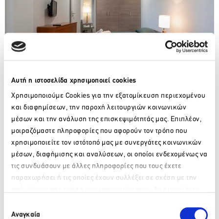
Αυτή η ιστοσελίδα χρησιμοποιεί cookies
Χρησιμοποιούμε Cookies για την εξατομίκευση περιεχομένου
και διαφημίσεων, την παροχή λειτουργιών κοινωνικών
Αίθουσα αναψυχής με τηλεόραση 55”, αυτόματος πωλητής
μέσων και την ανάλυση της επισκεψιμότητάς μας. Επιπλέον,
ειδών πρώτης ανάγκης καθώς επίσης πλυντήρια και
γυμναστήριο, είναι στην διάθεση των εργαζομένων που
μοιραζόμαστε πληροφορίες που αφορούν τον τρόπο που
διαμένουν στο “
Neptune
Campus
”.
χρησιμοποιείτε τον ιστότοπό μας με συνεργάτες κοινωνικών
μέσων, διαφήμισης και αναλύσεων, οι οποίοι ενδεχομένως να
τις συνδυάσουν με άλλες πληροφορίες που τους έχετε
παραχωρήσει ή τις οποίες έχουν συλλέξει σε σχέση με την
από μέρους σας χρήση των υπηρεσιών τους. Αν συνεχίσετε
Παρακαλώ περιμένετε…
να χρησιμοποιείτε την ιστοσελίδα μας, συναινείτε στη χρήση
Επιλογή
των Cookies μας.
Αναγκαία
συγκατάθεσης