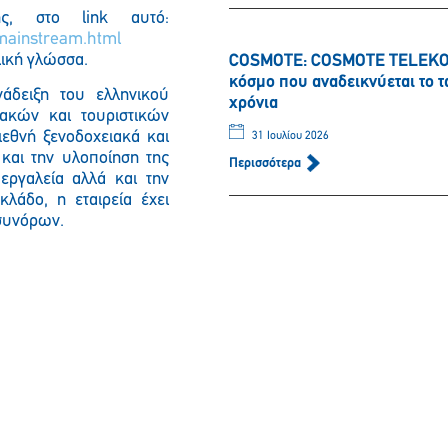
ης, στο link αυτό:
-mainstream.html
γλική γλώσσα.
COSMOTE: COSMOTE TELEKOM 
κόσμο που αναδεικνύεται το 
άδειξη του ελληνικού
χρόνια
Παρακαλώ περιμένετε…
ιακών και τουριστικών
ιεθνή ξενοδοχειακά και
31 Ιουλίου 2026
 και την υλοποίηση της
Περισσότερα
εργαλεία αλλά και την
λάδο, η εταιρεία έχει
 συνόρων.