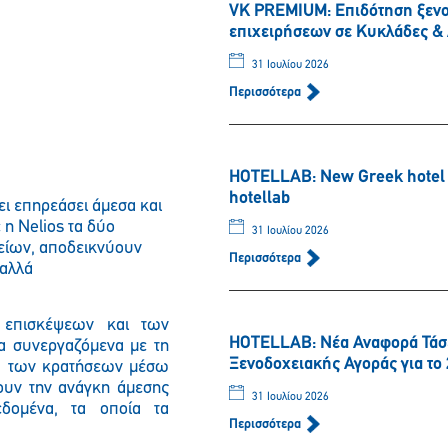
VK PREMIUM: Eπιδότηση ξενο
επιχειρήσεων σε Κυκλάδες 
31 Ιουλίου 2026
Περισσότερα
HOTELLAB: New Greek hotel m
hotellab
ι επηρεάσει άμεσα και
 η Nelios τα δύο
31 Ιουλίου 2026
οχείων, αποδεικνύουν
Περισσότερα
 αλλά
ν επισκέψεων και των
HOTELLAB: Νέα Αναφορά Τάσ
α συνεργαζόμενα με τη
Ξενοδοχειακής Αγοράς για το 
ου των κρατήσεων μέσω
ουν την ανάγκη άμεσης
31 Ιουλίου 2026
δομένα, τα οποία τα
Περισσότερα