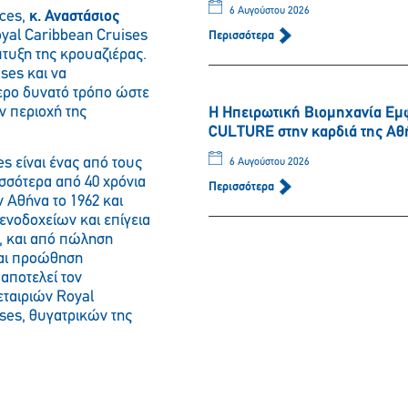
6 Αυγούστου 2026
ices,
κ. Αναστάσιος
oyal Caribbean Cruises
Περισσότερα
τυξη της κρουαζιέρας.
ses και να
ερο δυνατό τρόπο ώστε
ν περιοχή της
Η Ηπειρωτική Βιομηχανία Εμ
CULTURE στην καρδιά της Αθ
es είναι ένας από τους
6 Αυγούστου 2026
σσότερα από 40 χρόνια
Περισσότερα
 Αθήνα το 1962 και
ενοδοχείων και επίγεια
, και από πώληση
και προώθηση
ποτελεί τον
εταιριών Royal
ises, θυγατρικών της