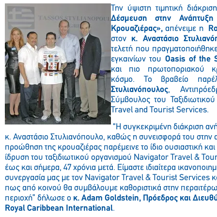
Την ύψιστη τιμητική διάκρισ
Δέσμευση στην Ανάπτυξη
Κρουαζιέρας»,
απένειμε η
Ro
στον
κ. Αναστάσιο Στυλιανό
τελετή που πραγματοποιήθηκε
εγκαινίων του
Oasis of the 
και πιο πρωτοποριακού κρ
κόσμο. Το βραβείο πα
Στυλιανόπουλος
, Αντιπρόε
Σύμβουλος του Ταξιδιωτικού
Travel and Tourist Services.
“Η συγκεκριμένη διάκριση ανή
κ. Αναστάσιο Στυλιανόπουλο, καθώς η συνεισφορά του στην 
προώθηση της κρουαζιέρας παρέμεινε το ίδιο ουσιαστική κα
ίδρυση του ταξιδιωτικού οργανισμού Navigator Travel & Touri
έως και σήμερα, 47 χρόνια μετά. Είμαστε ιδιαίτερα ικανοποιη
συνεργασία μας με τον Navigator Travel & Tourist Services κ
πως από κοινού θα συμβάλουμε καθοριστικά στην περαιτέρω
περιοχή” δήλωσε ο
κ. Adam Goldstein, Πρόεδρος και Διευ
Royal Caribbean International
.