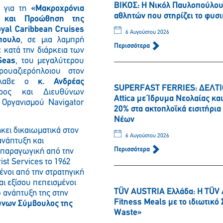
ΒΙΚΟΣ: Η Νικόλ Παυλοπούλου 
η για τη
«Μακροχρόνια
αθλητών που στηρίζει το φυσι
 και Προώθηση της
yal Caribbean Cruises
6 Αυγούστου 2026
πουλο
, σε μια λαμπρή
Περισσότερα
 κατά την διάρκεια των
Seas
, του μεγαλύτερου
ουαζιερόπλοιου στον
ρέλαβε ο
κ. Ανδρέας
SUPERFAST FERRIES: ΔΕΛΤΙΟ
δρος και Διευθύνων
Attica με Ίδρυμα Νεολαίας κ
 Οργανισμού Navigator
20% στα ακτοπλοϊκά εισιτήρι
Νέων
κει δικαιωματικά στον
6 Αυγούστου 2026
ανάπτυξη και
Περισσότερα
ι παραγωγική από την
Παρακαλώ περιμένετε…
st Services το 1962
μένοι από την στρατηγική
αι εξίσου πεπεισμένοι
TÜV AUSTRIA Ελλάδα: Η TÜV 
 ανάπτυξη της στην
Fitness Meals με το ιδιωτικ
θύνων Σύμβουλος της
Waste»