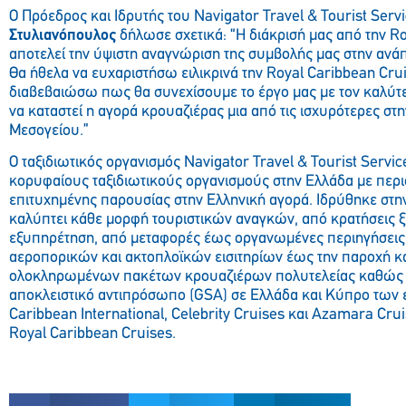
Ο Πρόεδρος και Ιδρυτής του Navigator Travel & Tourist Serv
Στυλιανόπουλος
δήλωσε σχετικά: “Η διάκρισή μας από την R
αποτελεί την ύψιστη αναγνώριση της συμβολής μας στην ανάπ
Θα ήθελα να ευχαριστήσω ειλικρινά την Royal Caribbean Crui
διαβεβαιώσω πως θα συνεχίσουμε το έργο μας με τον καλύτ
να καταστεί η αγορά κρουαζιέρας μια από τις ισχυρότερες στη
Μεσογείου.”
Ο ταξιδιωτικός οργανισμός Navigator Travel & Tourist Servic
κορυφαίους ταξιδιωτικούς οργανισμούς στην Ελλάδα με περι
επιτυχημένης παρουσίας στην Ελληνική αγορά. Ιδρύθηκε στην
καλύπτει κάθε μορφή τουριστικών αναγκών, από κρατήσεις ξ
εξυπηρέτηση, από μεταφορές έως οργανωμένες περιηγήσεις
αεροπορικών και ακτοπλοϊκών εισιτηρίων έως την παροχή 
ολοκληρωμένων πακέτων κρουαζιέρων πολυτελείας καθώς α
αποκλειστικό αντιπρόσωπο (GSA) σε Ελλάδα και Κύπρο των 
Caribbean International, Celebrity Cruises και Azamara Cru
Royal Caribbean Cruises.