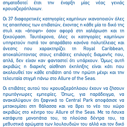
σηματοδοτεί έτσι την έναρξη μίας νέας γενιάς
κρουαζιερόπλοιων.
Οι 37 διαφορετικές κατηγορίες καμπίνων ικανοποιούν όλες
τις απαιτήσεις των επιβατών, έχοντας η κάθε μία το δικό της
στυλ και «άποψη» όσον αφορά στη χαλάρωση και τη
ξεκούραση. Ταυτόχρονα, όλες οι κατηγορίες καμπίνων
υπηρετούν πιστά τον απαράβατο κανόνα πολυτέλειας και
άνεσης που χαρακτηρίζει τη Royal Caribbean,
αποκαλύπτοντας στους επιβάτες επιλογές διαμονής που,
απλά, δεν είχαν καν φανταστεί ότι υπάρχουν. Όμως αυτή
ακριβώς η διαρκής αίσθηση έκπληξης είναι κάτι που
ακολουθεί τον κάθε επιβάτη από την πρώτη μέχρι και την
τελευταία στιγμή πάνω στο Allure of the Seas.
Οι επιβάτες αυτού του κρουαζιερόπλοιου έχουν να ζήσουν
πρωτόγνωρες εμπειρίες. Όπως, για παράδειγμα, να
ανακαλύψουν ότι ξαφνικά το Central Park αποφάσισε να
μετακομίσει στη θάλασσα και να βρει το νέο του χώρο
ακριβώς στο κέντρο του Allure of the Seas. Με τα ήσυχα
κατάφυτα μονοπάτια του, τα πλούσια δέντρα του, τα
μεθυστικά αρώματα των λουλουδιών του αλλά και τον δικό