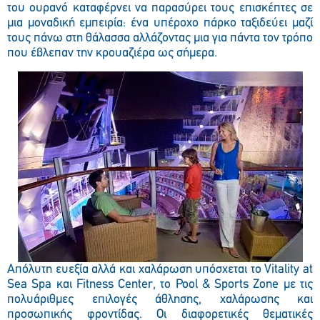
του ουρανό καταφέρνει να παρασύρει τους επισκέπτες σε
μια μοναδική εμπειρία: ένα υπέροχο πάρκο ταξιδεύει μαζί
τους πάνω στη θάλασσα αλλάζοντας μια για πάντα τον τρόπο
που έβλεπαν την κρουαζιέρα ως σήμερα.
Απόλυτη ευεξία αλλά και χαλάρωση υπόσχεται το Vitality at
Sea Spa και Fitness Center, το Pool & Sports Zone με τις
πολυάριθμες επιλογές άθλησης, χαλάρωσης και
προσωπικής φροντίδας. Οι διαφορετικές θεματικές