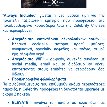
“
Always
Included
” γίνεται η νέα βασική τιμή για την
πολυτελή ταξιδιωτική εμπειρία που προσφέρεται στα
πολυβραβευμένα κρουαζιερόπλοια της Celebrity Cruises
και περιλαμβάνει
:
Απεριόριστη κατανάλωση αλκοολούχων ποτών
–
Κλασικά cocktails, ποτήρια κρασί, μπύρες,
αναψυκτικά, specialty καφέδες και τσάγια, χυμοί,
εμφιαλωμένα νερά
Απεριόριστο
WiFi
– Δωρεάν, συνεχής σύνδεση με
social media, email και το διαδίκτυο εν γένει,
επιτρέποντας στους επιβάτες να σερφάρουν όσο
θέλουν.
Προπληρωμένα φιλοδωρήματα
Για φιλοξενούμενους που επιθυμούν ακόμα περισσότερες
παροχές, η Celebrity προσφέρει τη δυνατότητα upgrade με
ακόμα 2 πακέτα:
ELEVATE:
πηγαίνει το πακέτο σε άλλα ύψη με