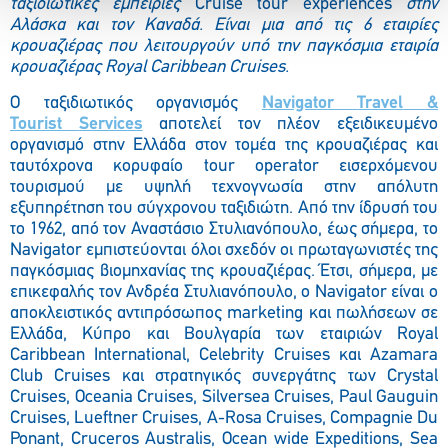
ταξιδιωτικές εμπειρίες
Cruise tour experiences
στην
Αλάσκα και τον Καναδά. Είναι μια από τις 6 εταιρίες
κρουαζιέρας που λειτουργούν υπό την παγκόσμια εταιρία
κρουαζιέρας
Royal
Caribbean
Cruises
.
Ο ταξιδιωτικός οργανισμός
Navigator
Travel
&
Tourist
Services
αποτελεί τον πλέον εξειδικευμένο
οργανισμό στην Ελλάδα στον τομέα της κρουαζιέρας και
ταυτόχρονα κορυφαίο tour operator εισερχόμενου
τουρισμού με υψηλή τεχνογνωσία στην απόλυτη
εξυπηρέτηση του σύγχρονου ταξιδιώτη. Από την ίδρυσή του
το 1962, από τον Αναστάσιο Στυλιανόπουλο, έως σήμερα, το
Navigator εμπιστεύονται όλοι σχεδόν οι πρωταγωνιστές της
παγκόσμιας βιομηχανίας της κρουαζιέρας. Έτσι, σήμερα, με
επικεφαλής τον Ανδρέα Στυλιανόπουλο, ο Navigator είναι o
αποκλειστικός αντιπρόσωπος marketing και πωλήσεων σε
Ελλάδα, Κύπρο και Βουλγαρία των εταιριών Royal
Caribbean International, Celebrity Cruises και Azamara
Club Cruises και στρατηγικός συνεργάτης των Crystal
Cruises, Oceania Cruises, Silversea Cruises, Paul Gauguin
Cruises, Lueftner Cruises, A-Rosa Cruises, Compagnie Du
Ponant, Cruceros Australis, Ocean wide Expeditions, Sea