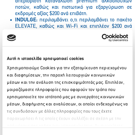
απεριόριστη κατανάλωση premium αλκοολούχων
ποτών, καθώς και πιστωτικό για εξαργύρωση σε
εκδρομές αξίας $200 ανά επιβάτη.
INDULGE:
περιλαμβάνει ο,τι περιλαμβάνει το πακέτο
ELEVATE, καθώς και Wi-Fi και επιπλέον $200 ανά
επιβάτη on board credit
για να καταναλώσουν οι
φιλοξενούμενοι όπως επιθυμούν κατά τη διάρκεια της
κρουαζιέρας.
Όλοι οι φιλοξενούμενοι του
The
Retreat
–του ταξιδιωτικού
concept της Celebrity Cruises
για σουίτες
–
απολαμβάνουν
Αυτή η ιστοσελίδα χρησιμοποιεί cookies
επιπλέον
all-exclusive εμπειρίες, όπως private restaurant,
Χρησιμοποιούμε Cookies για την εξατομίκευση περιεχομένου
lounge και sundeck, αλλά και μια αφοσιωμένη ομάδα από
και διαφημίσεων, την παροχή λειτουργιών κοινωνικών
butlers και concierge προσωπικό, καθώς και όλες τις
παροχές του INDULGE πακέτου χωρίς καμία απολύτως
μέσων και την ανάλυση της επισκεψιμότητάς μας. Επιπλέον,
επιπλέον επιβάρυνση.
μοιραζόμαστε πληροφορίες που αφορούν τον τρόπο που
χρησιμοποιείτε τον ιστότοπό μας με συνεργάτες κοινωνικών
“
Always
Included
” είναι η τελευταία από μια σειρά
μέσων, διαφήμισης και αναλύσεων, οι οποίοι ενδεχομένως να
καινοτομιών που παρέχονται εν πλώ στα κρουαζιερόπλοια
τις συνδυάσουν με άλλες πληροφορίες που τους έχετε
της Celebrity, όπως η πρόσφατη ριζική αναμόρφωση του
παραδοσιακού σε όλες τις κρουαζιέρες safety drill σε μια
παραχωρήσει ή τις οποίες έχουν συλλέξει σε σχέση με την
πιο προσωπική ψηφιακή εμπειρία, που ονομάζεται Muster
από μέρους σας χρήση των υπηρεσιών τους. Αν συνεχίσετε
Παρακαλώ περιμένετε…
2.0, προσβάσιμη από όλους τους φιλοξενούμενους μέσω
να χρησιμοποιείτε την ιστοσελίδα μας, συναινείτε στη χρήση