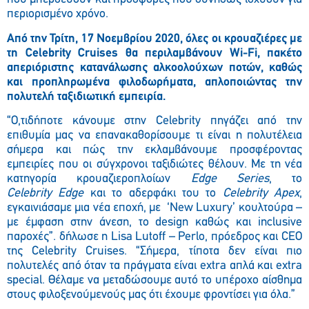
περιορισμένο χρόνο.
Από την Τρίτη, 17 Νοεμβρίου 2020, όλες οι κρουαζιέρες με
τη Celebrity Cruises θα περιλαμβάνουν Wi-Fi, πακέτο
απεριόριστης κατανάλωσης αλκοολούχων ποτών, καθώς
και προπληρωμένα φιλοδωρήματα, απλοποιώντας την
πολυτελή ταξιδιωτική εμπειρία.
“Ο,τιδήποτε κάνουμε στην Celebrity πηγάζει από την
επιθυμία μας να επανακαθορίσουμε τι είναι η πολυτέλεια
σήμερα και πώς την εκλαμβάνουμε προσφέροντας
εμπειρίες που οι σύγχρονοι ταξιδιώτες θέλουν. Με τη νέα
κατηγορία κρουαζιεροπλοίων
Edge
Series
, το
Celebrity
Edge
και το αδερφάκι του το
Celebrity
Apex
,
εγκαινιάσαμε μια νέα εποχή, με ‘New Luxury’ κουλτούρα –
με έμφαση στην άνεση, το design καθώς και inclusive
παροχές”. δήλωσε η Lisa Lutoff – Perlo, πρόεδρος και CEO
της Celebrity Cruises. “Σήμερα, τίποτα δεν είναι πιο
πολυτελές από όταν τα πράγματα είναι extra απλά και extra
special. Θέλαμε να μεταδώσουμε αυτό το υπέροχο αίσθημα
στους φιλοξενούμενούς μας ότι έχουμε φροντίσει για όλα.”