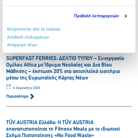
ΒΙΚΟΣ: Η Νικόλ Παυλοπούλου εντάσσεται στην ομάδα
των αθλητών που στηρίζει το φυσικό μεταλλικό νερό
ΒΙΚΟΣ.
Προβολή λεπτομερειών
6 Αυγούστου 2026
Επιτρέπονται όλα τα cookies
Περισσότερα
Αποδοχή επιλεγμένων
Απόρριψη όλων
SUPERFAST FERRIES: ΔΕΛΤΙΟ ΤΥΠΟΥ – Συνεργασία
Ομίλου Attica με Ίδρυμα Νεολαίας και Δια Βίου
Μάθησης – έκπτωση 20% στα ακτοπλοϊκά εισιτήρια
μέσω της Ευρωπαϊκής Κάρτας Νέων
6 Αυγούστου 2026
Περισσότερα
TÜV AUSTRIA Ελλάδα: Η TÜV AUSTRIA
επαναπιστοποίησε τη Fitness Meals με το ιδιωτικό
Σχήμα Πιστοποίησης «No Food Waste»