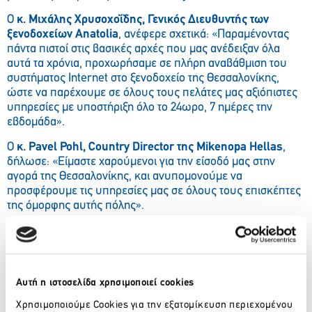
Ο
κ. Μιχάλης Χρυσοχοΐδης, Γενικός Διευθυντής των
ξενοδοχείων Anatolia
, ανέφερε σχετικά: «Παραμένοντας
πάντα πιστοί στις βασικές αρχές που μας ανέδειξαν όλα
αυτά τα χρόνια, προχωρήσαμε σε πλήρη αναβάθμιση του
συστήματος Internet στο ξενοδοχείο της Θεσσαλονίκης,
ώστε να παρέχουμε σε όλους τους πελάτες μας αξιόπιστες
υπηρεσίες με υποστήριξη όλο το 24ωρο, 7 ημέρες την
εβδομάδα».
Ο
κ. Pavel Pohl, Country Director της Mikenopa Hellas
,
δήλωσε: «Είμαστε χαρούμενοι για την είσοδό μας στην
αγορά της Θεσσαλονίκης, και ανυπομονούμε να
προσφέρουμε τις υπηρεσίες μας σε όλους τους επισκέπτες
της όμορφης αυτής πόλης».
Το ξενοδοχείο
Anatolia Thessaloniki
, μέλος του ομίλου
ξενοδοχειακών επιχειρήσεων Anatolia Hotels, προσφέρει
εξαιρετικούς χώρους διαμονής με σύγχρονη αισθητική και
μοντέρνα επίπλωση, το All Senses Fitness & Health Club
Αυτή η ιστοσελίδα χρησιμοποιεί cookies
για εξειδικευμένες υπηρεσίες προσώπου και σώματος, ενώ
βρίσκεται σε πολύ κοντινή απόσταση από το κέντρο της
Χρησιμοποιούμε Cookies για την εξατομίκευση περιεχομένου