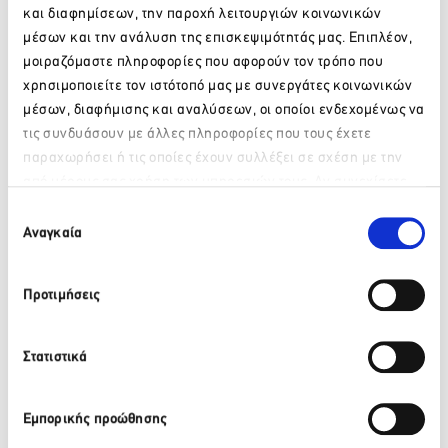
πόλης.
και διαφημίσεων, την παροχή λειτουργιών κοινωνικών
μέσων και την ανάλυση της επισκεψιμότητάς μας. Επιπλέον,
μοιραζόμαστε πληροφορίες που αφορούν τον τρόπο που
χρησιμοποιείτε τον ιστότοπό μας με συνεργάτες κοινωνικών
Facebook
Twitter
LinkedIn
μέσων, διαφήμισης και αναλύσεων, οι οποίοι ενδεχομένως να
τις συνδυάσουν με άλλες πληροφορίες που τους έχετε
παραχωρήσει ή τις οποίες έχουν συλλέξει σε σχέση με την
Πίσω
από μέρους σας χρήση των υπηρεσιών τους. Αν συνεχίσετε
Παρακαλώ περιμένετε…
να χρησιμοποιείτε την ιστοσελίδα μας, συναινείτε στη χρήση
Πρόσφατα νέα
Επιλογή
των Cookies μας.
Αναγκαία
συγκατάθεσης
ΒΙΚΟΣ: Το φυσικό μεταλλικό νερό ΒΙΚΟΣ στο πλευρό της
Προτιμήσεις
αθλήτριας Γεωργίας Δαμασιώτη
6 Αυγούστου 2026
Στατιστικά
Περισσότερα
Εμπορικής προώθησης