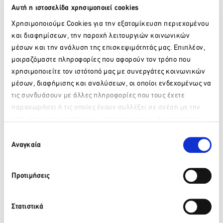
πρόσθεσε: “
Η πολυπλοκότητα ενός έργου HSIA
για
Αυτή η ιστοσελίδα χρησιμοποιεί cookies
εποχιακό ξενοδοχείο στην επαρχία σε συνδυασμό με τις
Χρησιμοποιούμε Cookies για την εξατομίκευση περιεχομένου
σύνθετες απαιτήσεις ενός τέτοιου ομίλου πολυτελών
ξενοδοχείων δημιούρησε ένα απαιτητικό μείγμα εργασιών
και διαφημίσεων, την παροχή λειτουργιών κοινωνικών
και ευθύνης στα οποία έπρεπε να ανταποκριθούμε.
μέσων και την ανάλυση της επισκεψιμότητάς μας. Επιπλέον,
Εκτιμούμε την εμπιστοσύνη που μας έχει δείξει σε αυτή μας
μοιραζόμαστε πληροφορίες που αφορούν τον τρόπο που
τη συνεργασία ο ξενοδοχειακός όμιλος
Mitsis
Hotels
, και θα
χρησιμοποιείτε τον ιστότοπό μας με συνεργάτες κοινωνικών
προσπαθούμε διαρκώς να συνεχίσουμε την παροχή
μέσων, διαφήμισης και αναλύσεων, οι οποίοι ενδεχομένως να
υπηρεσιών υψηλής ποιότητος”.
τις συνδυάσουν με άλλες πληροφορίες που τους έχετε
παραχωρήσει ή τις οποίες έχουν συλλέξει σε σχέση με την
από μέρους σας χρήση των υπηρεσιών τους. Αν συνεχίσετε
Παρακαλώ περιμένετε…
να χρησιμοποιείτε την ιστοσελίδα μας, συναινείτε στη χρήση
Επιλογή
των Cookies μας.
Αναγκαία
συγκατάθεσης
Προτιμήσεις
Στατιστικά