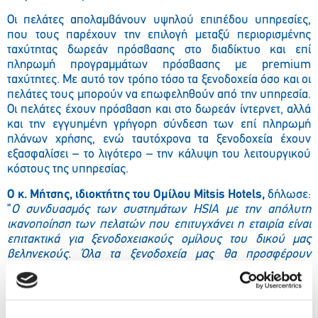
Οι πελάτες απολαμβάνουν υψηλού επιπέδου υπηρεσίες,
που τους παρέχουν την επιλογή μεταξύ περιορισμένης
ταχύτητας δωρεάν πρόσβασης στο διαδίκτυο και επί
πληρωμή προγραμμάτων πρόσβασης με premium
ταχύτητες. Με αυτό τον τρόπο τόσο τα ξενοδοχεία όσο και οι
πελάτες τους μπορούν να επωφεληθούν από την υπηρεσία.
Οι πελάτες έχουν πρόσβαση και στο δωρεάν ίντερνετ, αλλά
και την εγγυημένη γρήγορη σύνδεση των επί πληρωμή
πλάνων χρήσης, ενώ ταυτόχρονα τα ξενοδοχεία έχουν
εξασφαλίσει – το λιγότερο – την κάλυψη του λειτουργικού
κόστους της υπηρεσίας.
Ο κ. Μήτσης, ιδιοκτήτης του Ομίλου
Mitsis Hotels,
δήλωσε:
”
Ο συνδυασμός των συστημάτων
HSIA
με την απόλυτη
ικανοποίηση των πελατών που επιτυγχάνει η εταιρία
είναι
επιτακτικά για ξενοδοχειακούς ομίλους του δικού μας
βεληνεκούς.
Όλα τα ξενοδοχεία μας θα προσφέρουν
αξιόπιστη και υψηλής ποιότητος πρόσβαση στο ίντερνετ, μια
υπηρεσία τόσο σημαντική στις μέρες μας“.
Ο κ. Pavel Pohl
,
Country Director
της Mikenopa Hellas
,