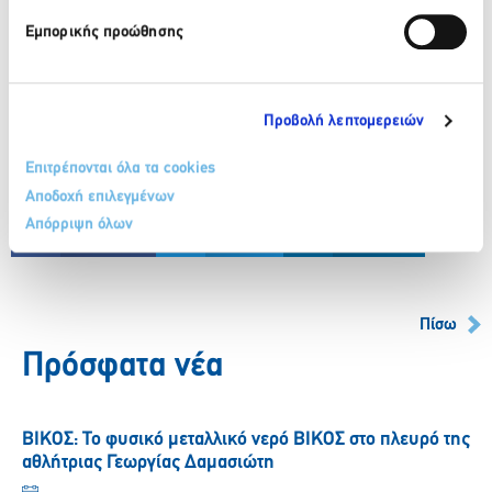
Εμπορικής προώθησης
Προβολή λεπτομερειών
Επιτρέπονται όλα τα cookies
Κατεβάστε το επισυναπτόμενο
Αποδοχή επιλεγμένων
Απόρριψη όλων
Facebook
Twitter
LinkedIn
Πίσω
Πρόσφατα νέα
ΒΙΚΟΣ: Το φυσικό μεταλλικό νερό ΒΙΚΟΣ στο πλευρό της
αθλήτριας Γεωργίας Δαμασιώτη