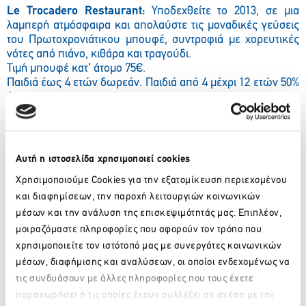
Le Trocadero Restaurant:
Υποδεχθείτε το 2013, σε μια
λαμπερή ατμόσφαιρα και απολαύστε τις μοναδικές γεύσεις
του Πρωτοχρονιάτικου μπουφέ, συντροφιά με χορευτικές
νότες από πιάνο, κιθάρα και τραγούδι.
Τιμή μπουφέ κατ’ άτομο 75€.
Παιδιά έως 4 ετών δωρεάν. Παιδιά από 4 μέχρι 12 ετών 50%
έκπτωση.
Πρωτοχρονιά
Le Trocadero Restaurant:
Ένα ακόμη ποτήρι σαμπάνιας και
στη συνέχεια ένα πλούσιο “λαμπερό”, μοναδικό,
Αυτή η ιστοσελίδα χρησιμοποιεί cookies
συναρπαστικό πρωινό είναι ο τέλειος τρόπος για να
Χρησιμοποιούμε Cookies για την εξατομίκευση περιεχομένου
ξεκινήσετε την πρώτη ημέρα του χρόνου που ξεκινά στις
και διαφημίσεων, την παροχή λειτουργιών κοινωνικών
04:30
μέσων και την ανάλυση της επισκεψιμότητάς μας. Επιπλέον,
Τιμή πρωινού μπουφέ κατ’ άτομο 32€.
μοιραζόμαστε πληροφορίες που αφορούν τον τρόπο που
Aegean Sea Ballroom:
Την ημέρα της Πρωτοχρονιάς στο
χρησιμοποιείτε τον ιστότοπό μας με συνεργάτες κοινωνικών
brunch του ξενοδοχείου σας περιμένουν τα πιο γευστικά
μέσων, διαφήμισης και αναλύσεων, οι οποίοι ενδεχομένως να
και πιο εντυπωσιακά εδέσματα με μελωδική συνοδεία από
τις συνδυάσουν με άλλες πληροφορίες που τους έχετε
πιάνο, κιθάρα και τραγούδι.
παραχωρήσει ή τις οποίες έχουν συλλέξει σε σχέση με την
Τιμή μπουφέ κατ’ άτομο 60€.