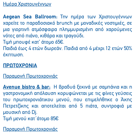
Ημέρα Χριστουγέννων
Aegean Sea Ballroom:
Την ημέρα των Χριστουγέννων
χαρείτε το παραδοσιακό brunch με μοναδικές νοστιμιές, σε
μια γιορτινή ατμόσφαιρα πλημμυρισμένη από χαρούμενες
νότες από πιάνο, κιθάρα και τραγούδι.
Τιμή μπουφέ κατ’ άτομο 65€.
Παιδιά έως 4 ετών δωρεάν. Παιδιά από 4 μέχρι 12 ετών 50%
έκπτωση.
ΠΡΩΤΟΧΡΟΝΙΑ
Παραμονή Πρωτοχρονιάς
Avenue bistro & bar:
Η βραδυά ξεκινά με σαμπάνια και η
γαστρονομική απόλαυση κορυφώνεται με τις φίνες γεύσεις
του πρωτοχρονιάτικου μενού, που επιμελήθηκε ο Άκης
Πετρετζίκης και αποτελείται από 5 πιάτα, συντροφιά με
μουσική από Dj.
Τιμή μενού κατ΄άτομο 85€
Παραμονή Πρωτοχρονιάς