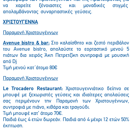
να χαρείτε ξένοιαστες και μοναδικές στιγμές
απολαμβάνοντας συναρπαστικές γεύσεις.
ΧΡΙΣΤΟΥΓΕΝΝΑ
Παραμονή Χριστουγέννων
Avenue bistro & bar:
Στο καλαίσθητο και ζεστό περιβάλον
του Avenue bistro, απολαύστε το εορταστικό μενού 5
πιάτων δια χειρός Άκη Πετρετζίκη συντροφιά με μουσική
από Dj
Τιμή μενού κατ΄άτομο 80€
Παραμονή Χριστουγέννων
Le Trocadero Restaurant:
Χριστουγεννιάτικο δείπνο σε
μπουφέ με ξεχωριστές γεύσεις και ιδιαίτερες απολαύσεις
σας περιμένουν την Παραμονή των Χριστουγέννων,
συντροφιά με πιάνο, κιθάρα και τραγούδι.
Τιμή μπουφέ κατ’ άτομο 70€.
Παιδιά έως 4 ετών δωρεάν. Παιδιά από 4 μέχρι 12 ετών 50%
έκπτωση.