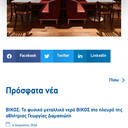
Facebook
Twitter
LinkedIn
Πίσω
Πρόσφατα νέα
ΒΙΚΟΣ: Το φυσικό μεταλλικό νερό ΒΙΚΟΣ στο πλευρό της
αθλήτριας Γεωργίας Δαμασιώτη
6 Αυγούστου 2026