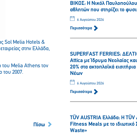
ΒΙΚΟΣ: Η Νικόλ Παυλοπούλου 
αθλητών που στηρίζει το φυσι
6 Αυγούστου 2026
Περισσότερα
ς Sol Melia Hotels &
Παρακαλώ περιμένετε…
εταιρείας στην Ελλάδα,
SUPERFAST FERRIES: ΔΕΛΤΙΟ
Attica με Ίδρυμα Νεολαίας κ
 του Melia Athens τον
20% στα ακτοπλοϊκά εισιτήρι
 του 2007.
Νέων
6 Αυγούστου 2026
Περισσότερα
TÜV AUSTRIA Ελλάδα: Η TÜV 
Fitness Meals με το ιδιωτικ
Πίσω
Waste»