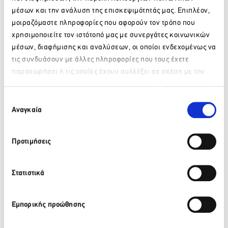
μέσων και την ανάλυση της επισκεψιμότητάς μας. Επιπλέον,
μοιραζόμαστε πληροφορίες που αφορούν τον τρόπο που
χρησιμοποιείτε τον ιστότοπό μας με συνεργάτες κοινωνικών
μέσων, διαφήμισης και αναλύσεων, οι οποίοι ενδεχομένως να
τις συνδυάσουν με άλλες πληροφορίες που τους έχετε
παραχωρήσει ή τις οποίες έχουν συλλέξει σε σχέση με την
από μέρους σας χρήση των υπηρεσιών τους. Αν συνεχίσετε
Παρακαλώ περιμένετε…
να χρησιμοποιείτε την ιστοσελίδα μας, συναινείτε στη χρήση
Επιλογή
των Cookies μας.
Αναγκαία
συγκατάθεσης
Προτιμήσεις
Τα προγράμματα αυτά παρέχονται δωρεάν στους
επισκέπτες της
Grecotel
Hotels
&
Resorts
Τα έντυπα της μορφής
Z
–
Fold
παράγονται κατά
Στατιστικά
αποκλειστικότητα από τη
MasterFold
και με το έξυπνο
δίπλωμά τους αποτελούν ένα μέσο επικοινωνίας με πολύ
υψηλά ποσοστά διατηρησιμότητας αλλά και ενίσχυσης του
Εμπορικής προώθησης
branding
της επιχείρησής σας.