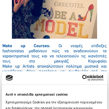
Make
up
Courses
:
Οι νεαρές επίδοξες
fashionistas
μαθαίνουν πώς να αναδεικνύουν τα
χαρακτηριστικά τους και να τελειοποιούν τις ικανότητές
τους στο μακιγιάζ. Κορυφαίοι
Make
up
Artists
αποκαλύπτουν πολύτιμα μυστικά και
μοιράζονται ιδέες, προτάσεις και συμβουλές από την
πολύτιμη εμπειρία τους.
Αυτή η ιστοσελίδα χρησιμοποιεί cookies
Χρησιμοποιούμε Cookies για την εξατομίκευση περιεχομένου
και διαφημίσεων, την παροχή λειτουργιών κοινωνικών