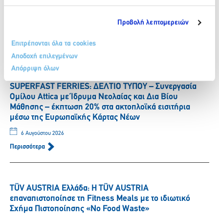
των αθλητών που στηρίζει το φυσικό μεταλλικό νερό
ΒΙΚΟΣ.
Προβολή λεπτομερειών
6 Αυγούστου 2026
Επιτρέπονται όλα τα cookies
Περισσότερα
Αποδοχή επιλεγμένων
Απόρριψη όλων
SUPERFAST FERRIES: ΔΕΛΤΙΟ ΤΥΠΟΥ – Συνεργασία
Ομίλου Attica με Ίδρυμα Νεολαίας και Δια Βίου
Μάθησης – έκπτωση 20% στα ακτοπλοϊκά εισιτήρια
μέσω της Ευρωπαϊκής Κάρτας Νέων
6 Αυγούστου 2026
Περισσότερα
TÜV AUSTRIA Ελλάδα: Η TÜV AUSTRIA
επαναπιστοποίησε τη Fitness Meals με το ιδιωτικό
Σχήμα Πιστοποίησης «No Food Waste»