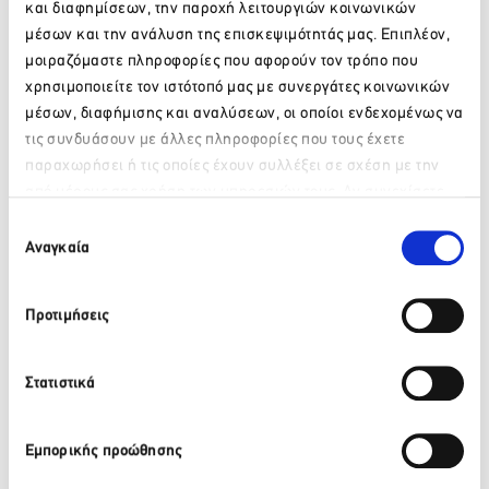
και διαφημίσεων, την παροχή λειτουργιών κοινωνικών
μέσων και την ανάλυση της επισκεψιμότητάς μας. Επιπλέον,
μοιραζόμαστε πληροφορίες που αφορούν τον τρόπο που
χρησιμοποιείτε τον ιστότοπό μας με συνεργάτες κοινωνικών
Facebook
Twitter
LinkedIn
μέσων, διαφήμισης και αναλύσεων, οι οποίοι ενδεχομένως να
τις συνδυάσουν με άλλες πληροφορίες που τους έχετε
παραχωρήσει ή τις οποίες έχουν συλλέξει σε σχέση με την
Πίσω
από μέρους σας χρήση των υπηρεσιών τους. Αν συνεχίσετε
Παρακαλώ περιμένετε…
Πρόσφατα νέα
να χρησιμοποιείτε την ιστοσελίδα μας, συναινείτε στη χρήση
Επιλογή
των Cookies μας.
Αναγκαία
συγκατάθεσης
ΒΙΚΟΣ: Το φυσικό μεταλλικό νερό ΒΙΚΟΣ στο πλευρό της
Προτιμήσεις
αθλήτριας Γεωργίας Δαμασιώτη
6 Αυγούστου 2026
Στατιστικά
Περισσότερα
Εμπορικής προώθησης
ΒΙΚΟΣ: Η Νικόλ Παυλοπούλου εντάσσεται στην ομάδα