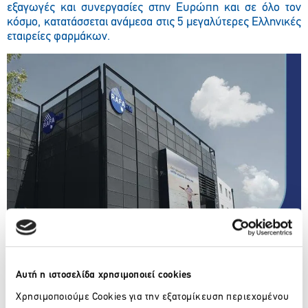
εξαγωγές και συνεργασίες στην Ευρώπη και σε όλο τον
κόσμο, κατατάσσεται ανάμεσα στις 5 μεγαλύτερες Ελληνικές
εταιρείες φαρμάκων.
Αυτή η ιστοσελίδα χρησιμοποιεί cookies
Ευχαριστούμε τη RAFARM για την εμπιστοσύνη!
Χρησιμοποιούμε Cookies για την εξατομίκευση περιεχομένου
Μάθετε περισσότερα:
https://manifest.gr/news-for-us/