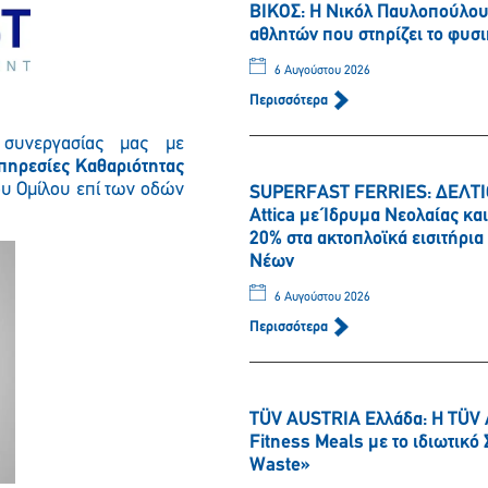
ΒΙΚΟΣ: Η Νικόλ Παυλοπούλου 
αθλητών που στηρίζει το φυσι
6 Αυγούστου 2026
Περισσότερα
συνεργασίας μας με
πηρεσίες Καθαριότητας
ου Ομίλου επί των οδών
SUPERFAST FERRIES: ΔΕΛΤΙΟ
Attica με Ίδρυμα Νεολαίας κ
20% στα ακτοπλοϊκά εισιτήρι
Παρακαλώ περιμένετε…
Νέων
6 Αυγούστου 2026
Περισσότερα
TÜV AUSTRIA Ελλάδα: Η TÜV 
Fitness Meals με το ιδιωτικ
Waste»