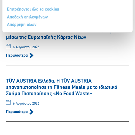
Επιτρέπονται όλα τα cookies
Αποδοχή επιλεγμένων
SUPERFAST FERRIES: ΔΕΛΤΙΟ ΤΥΠΟΥ – Συνεργασία
Ομίλου Attica με Ίδρυμα Νεολαίας και Δια Βίου
Απόρριψη όλων
Μάθησης – έκπτωση 20% στα ακτοπλοϊκά εισιτήρια
μέσω της Ευρωπαϊκής Κάρτας Νέων
6 Αυγούστου 2026
Περισσότερα
TÜV AUSTRIA Ελλάδα: Η TÜV AUSTRIA
επαναπιστοποίησε τη Fitness Meals με το ιδιωτικό
Σχήμα Πιστοποίησης «No Food Waste»
6 Αυγούστου 2026
Περισσότερα