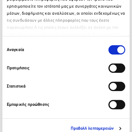
χρησιμοποιείτε τον ιστότοπό μας με συνεργάτες κοινωνικών
μέσων, διαφήμισης και αναλύσεων, οι οποίοι ενδεχομένως να
Πίσω
τις συνδυάσουν με άλλες πληροφορίες που τους έχετε
Πρόσφατα νέα
παραχωρήσει ή τις οποίες έχουν συλλέξει σε σχέση με την
από μέρους σας χρήση των υπηρεσιών τους. Αν συνεχίσετε
Παρακαλώ περιμένετε…
να χρησιμοποιείτε την ιστοσελίδα μας, συναινείτε στη χρήση
Επιλογή
ΒΙΚΟΣ: Το φυσικό μεταλλικό νερό ΒΙΚΟΣ στο πλευρό της
των Cookies μας.
Αναγκαία
συγκατάθεσης
αθλήτριας Γεωργίας Δαμασιώτη
6 Αυγούστου 2026
Προτιμήσεις
Περισσότερα
Στατιστικά
ΒΙΚΟΣ: Η Νικόλ Παυλοπούλου εντάσσεται στην ομάδα
των αθλητών που στηρίζει το φυσικό μεταλλικό νερό
Εμπορικής προώθησης
ΒΙΚΟΣ.
6 Αυγούστου 2026
Περισσότερα
Προβολή λεπτομερειών