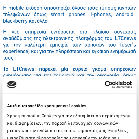
Η mobile έκδοση υποστηρίζει όλους τους τύπους κινητών
τηλεφώνων όπως smart phones, i-phones, android,
blackberry και άλλα.
Η νέα υπηρεσία εντάσσεται στο πλαίσιο συνεχούς
αναβάθμισης της ηλεκτρονικής πλατφόρμας του LTCnews
για την καλύτερη εμπειρία των χρηστών του (user’s
experience) και για την πληρέστερη και έγκαιρη ενημέρωσή
τους.
Το LTCnews παρέχει μία ευρεία γκάμα υπηρεσιών
ενημέρωσης για τον τουρισμό και την οικονομία, όπως
επικαιρότητα, ρεπορτάζ, απόψεις, χρηματιστήριο καθώς και
θέματα τουριστικού….lifestyle. Αποτελεί το πλέον
ανερχόμενο τουριστικό ενημερωτικό portal που άλλαξε τα
δεδομένα της κλαδικής ενημέρωσης στο διαδίκτυο.
Αυτή η ιστοσελίδα χρησιμοποιεί cookies
Χρησιμοποιούμε Cookies για την εξατομίκευση περιεχομένου
και διαφημίσεων, την παροχή λειτουργιών κοινωνικών
Facebook
Twitter
LinkedIn
μέσων και την ανάλυση της επισκεψιμότητάς μας. Επιπλέον,
μοιραζόμαστε πληροφορίες που αφορούν τον τρόπο που