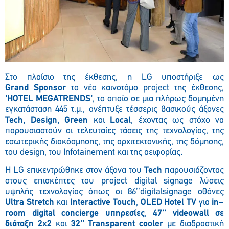
Στο πλαίσιο της έκθεσης, η LG υποστήριξε ως
Grand
Sponsor
το νέο καινοτόμο project της έκθεσης,
‘HOTEL MEGATRENDS’
, το οποίο σε μια πλήρως δομημένη
εγκατάσταση 445 τ.μ., ανέπτυξε τέσσερις βασικούς άξονες
Tech
,
Design
,
Green
και
Local
, έχοντας ως στόχο να
παρουσιαστούν οι τελευταίες τάσεις της τεχνολογίας, της
εσωτερικής διακόσμησης, της αρχιτεκτονικής, της δόμησης,
του design, του Infotainement και της αειφορίας
.
Η LG επικεντρώθηκε στον άξονα του
Tech
παρουσιάζοντας
στους επισκέπτες του project digital signage λύσεις
υψηλής τεχνολογίας όπως οι 86’’digitalsignage οθόνες
Ultra Stretch
και
Interactive Touch
,
OLED
Hotel
TV
για
in
–
room
digital
concierge
υπηρεσίες
,
47’’
video
wall
σε
διάταξη 2
x2
και
32’’ Transparent cooler
με διαδραστική