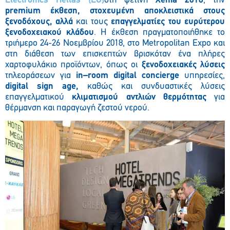
Electronics Hellas (LG)
στη φετινή
Xenia 2018
, την
premium έκθεση, στοχευμένη αποκλειστικά στους
ξενοδόχους, αλλά
και τους
επαγγελματίες του ευρύτερου
ξενοδοχειακού κλάδου
. Η έκθεση πραγματοποιήθηκε το
τριήμερο 24-26 Νοεμβρίου 2018, στο Metropolitan Expo και
στη διάθεση των επισκεπτών βρισκόταν ένα πλήρες
χαρτοφυλάκιο προϊόντων, όπως οι
ξενοδοχειακές λύσεις
τηλεοράσεων για
in
–
room
digital
concierge
υπηρεσίες,
digital
sign age
,
καθώς και συνδυαστικές λύσεις
επαγγελματικού
κλιματισμού
αντλιών θερμότητας
για
θέρμανση και παραγωγή ζεστού νερού.