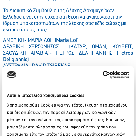
Το Διοικητικό Συμβούλιο της Λέσχης Αρχιμαγείρων
Ελλάδος είναι στην ευχάριστη θέση να ανακοινώσει την
ίδρυση υποκαταστημάτων της λέσχης στις εξής χώρες με
εκπροσώπους τους:
AMEΡΙΚΗ- ΜΑΡΙΑ ΛΟΗ (Maria Loi)
ΑΡΑΒΙΚΗ ΧΕΡΣΟΝΗΣΟΣ (ΚΑΤΑΡ, ΟΜΑΝ, ΚΟΥΒΕΙΤ,
ΣΑΟΥΔΙΚΗ ΑΡΑΒΙΑ)- ΠΕΤΡΟΣ ΔΕΛΗΓΙΑΝΝΗΣ (Petros
Deligiannis)
AΥΣΤΡΑΛΙΑ- DAVID TSIREKAS
ΑΥΣΤΡΙΑ- ΓΕΡΑΣΙΜΟΣ ΚΑΒΑΛΙΕΡΗΣ (Gerasimos
Kavalieris)
ΒΕΛΓΙΟ – ΟΛΛΑΝΔΙΑ – ΛΟΥΞΕΜΒΟΥΡΓΟ (BENELUX )-
ΝΙΚΟΛΑΟΣ ΤΣΙΚΝΑΚΟΣ (Nicholas Tsiknakos)
Αυτή η ιστοσελίδα χρησιμοποιεί cookies
ΓΕΡΜΑΝΙΑ- ΓΙΩΡΓΟΣ KANABAKHΣ (George Kanavakis)
ΕΛΒΕΤΙΑ- ΝΙΚΟΣ ΓΕΡΑΝΗΣ (Nicos Geranis)
Χρησιμοποιούμε Cookies για την εξατομίκευση περιεχομένου
ΗΝΩΜΕΝΑ ΑΡΑΒΙΚΑ ΕΜΙΡΑΤΑ ( ΝΤΟΥΜΠΑΙ , ΑΜΠΟΥ
και διαφημίσεων, την παροχή λειτουργιών κοινωνικών
ΝΤΑΜΠΙ ) – ΕΥΑΓΓΕΛΟΣ ΜΠΟΥΛΗΣ (Εvagelos Boulis )
μέσων και την ανάλυση της επισκεψιμότητάς μας. Επιπλέον,
KYΠΡΟΣ- ΝΙΚΟΣ ΣΤΡΙΛΙΓΚΑΣ (Νikos Striligas )
μοιραζόμαστε πληροφορίες που αφορούν τον τρόπο που
ΝΟΡΒΗΓΙΑ- ΓΕΩΡΓΙΑ ΒΑΜΒΑΚΑ (Georgia Vamvaka)
χρησιμοποιείτε τον ιστότοπό μας με συνεργάτες κοινωνικών